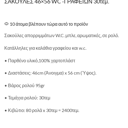
ΣΑΚΟΥΛΕΣ 46×56 WC -ΓΡΑΦΕΙΩΝ 30τεμ.
10 άτομα βλέπουν τώρα αυτό το προϊόν
Σακούλες απορριμμάτων W.C. μπλε, αρωματικές, σε ρολό.
Κατάλληλες για καλάθια γραφείου και w.c.
• Παρθένο υλικό,100% χαρτοπλάστ
• Διαστάσεις: 46cm (Άνοιγμα) x 56 cm (Ύψος).
• Βάρος ρολού 95gr
• Τεμάχια ρολού: 30τεμ
• Κιβώτιο: 80 ρολά x 30τεμ = 2400τεμ.