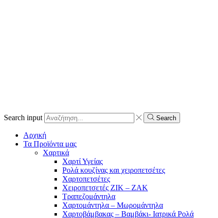
Search input
Search
Αρχική
Τα Προϊόντα μας
Χαρτικά
Χαρτί Υγείας
Ρολά κουζίνας και χειροπετσέτες
Χαρτοπετσέτες
Χειροπετσετές ΖΙΚ – ΖΑΚ
Τραπεζομάντηλα
Χαρτομάντηλα – Μωρομάντηλα
Χαρτοβάμβακας – Βαμβάκι- Ιατρικά Ρολά