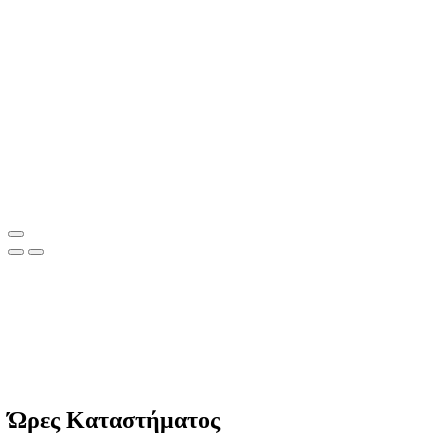
Clean Shop Market
© Copyright since 2023 Clean Shop Market. All rights reserved.
Ώρες Καταστήματος