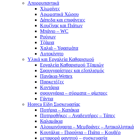
Απορρυπαντικά
Χλωρίνες
Αρωματικά Χώρου
Δάπεδα και επιφάνειες
Κουζίνας και Πιάτων
Μπάνιο – WC
Ρούχων
Τζάμια
Χαλιά – Υφασμάτα
Αυτοκίνητο
Υλικά και Εργαλεία Καθαρισμού
Εργαλεία Καθαρισμού Τζαμιών
Σφουγγαρίστρες και εξοπλισμός
Πανάκια-Wettex
Παρκετέζες
Κοντάρια
σφουγγάρια – σύρματα – φίμπρες
Γάντια
Horeca Είδη Συσκευασίας
Ποτήρια – Καπάκια
Ποτηροθήκες – Αναδευτήρες – Τάπες
Καλαμάκια
Αλουμινόχαρτα – Μεμβράνες – Αντικολλητικά
Κουτάλια – Πιρούνια – Πιάτα – Κουβέρ
μεταφορά φαγητού – συσκευασία