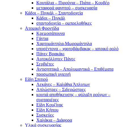
Κουτάλια – Πιρούνια – Πιάτα – Κουβέρ
μεταφορά φαγητού – συσκευασία
Κάδοι – Πιγκάλ – Σταχτοδοχεία
Κάδοι – Πιγκάλ
σταχτοδοχεία – ομπρελοθήκες
Ατομική Φροντίδα
Κρεμοσάπουνα
Γάντια
Χαρτομάντηλα-Μωρομάντηλα
υποσέντονα – χαρτοβάμβακας – ιατρικό ρολό
Πάνες Βρακάκι
Αυτοκόλλητες Πάνες
Σερβιέτες
Αντισηπτικά – Απολυμαντικά – Επιθέματα
προσωπική υγιεινή
Είδη Σπιτιού
Λεκάνες – Καλάθια Άπλυτων
Απλώστρες – Σιδερώστρες
κουτιά αποθήκευσης – φύλαξη ρούχων –
συρταριέρες
Είδη Κουζίνας
Είδη Κήπου
Συσκεύες
Χαλάκια – Διάφορα
Yλικά συσκευασίας