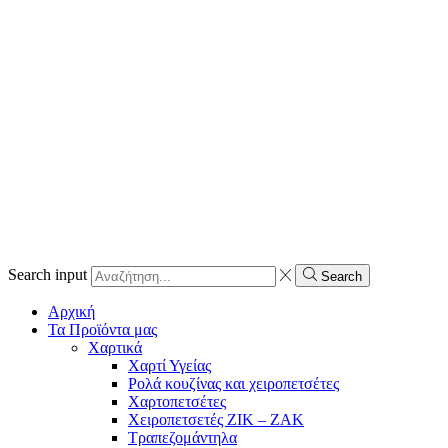
Search input
Search
Αρχική
Τα Προϊόντα μας
Χαρτικά
Χαρτί Υγείας
Ρολά κουζίνας και χειροπετσέτες
Χαρτοπετσέτες
Χειροπετσετές ΖΙΚ – ΖΑΚ
Τραπεζομάντηλα