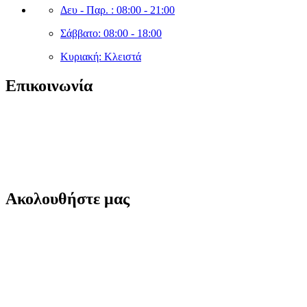
Δευ - Παρ. : 08:00 - 21:00
Σάββατο: 08:00 - 18:00
Κυριακή: Κλειστά
Επικοινωνία
sales@cleanshopmarket.gr
(+30) 210 – 9930592
Δωδεκανήσου 5, Άλιμος 174 56,
Ακολουθήστε μας