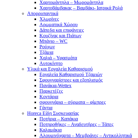
Χαρτομάντηλα – Μωρομάντηλα
Χαρτοβάμβακας – Βαμβάκι- Ιατρικά Ρολά
Απορρυπαντικά
Χλωρίνες
Αρωματικά Χώρου
Δάπεδα και επιφάνειες
Κουζίνας και Πιάτων
Μπάνιο – WC
Ρούχων
Τζάμια
Χαλιά – Υφασμάτα
Αυτοκίνητο
Υλικά και Εργαλεία Καθαρισμού
Εργαλεία Καθαρισμού Τζαμιών
Σφουγγαρίστρες και εξοπλισμός
Πανάκια-Wettex
Παρκετέζες
Κοντάρια
σφουγγάρια – σύρματα – φίμπρες
Γάντια
Horeca Είδη Συσκευασίας
Ποτήρια – Καπάκια
Ποτηροθήκες – Αναδευτήρες – Τάπες
Καλαμάκια
Αλουμινόχαρτα – Μεμβράνες – Αντικολλητικά