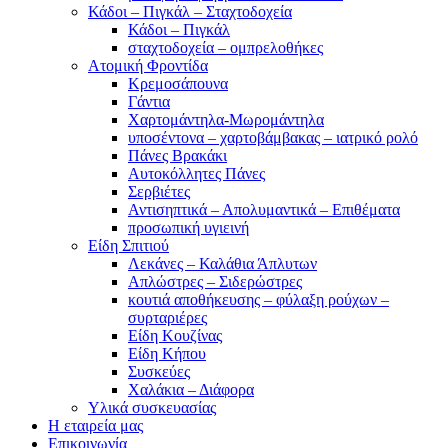
Κάδοι – Πιγκάλ – Σταχτοδοχεία
Κάδοι – Πιγκάλ
σταχτοδοχεία – ομπρελοθήκες
Ατομική Φροντίδα
Κρεμοσάπουνα
Γάντια
Χαρτομάντηλα-Μωρομάντηλα
υποσέντονα – χαρτοβάμβακας – ιατρικό ρολό
Πάνες Βρακάκι
Αυτοκόλλητες Πάνες
Σερβιέτες
Αντισηπτικά – Απολυμαντικά – Επιθέματα
προσωπική υγιεινή
Είδη Σπιτιού
Λεκάνες – Καλάθια Άπλυτων
Απλώστρες – Σιδερώστρες
κουτιά αποθήκευσης – φύλαξη ρούχων –
συρταριέρες
Είδη Κουζίνας
Είδη Κήπου
Συσκεύες
Χαλάκια – Διάφορα
Yλικά συσκευασίας
Η εταιρεία μας
Επικοινωνία