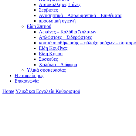
Αυτοκόλλητες Πάνες
Σερβιέτες
Αντισηπτικά – Απολυμαντικά – Επιθέματα
προσωπική υγιεινή
Είδη Σπιτιού
Λεκάνες – Καλάθια Άπλυτων
Απλώστρες – Σιδερώστρες
κουτιά αποθήκευσης – φύλαξη ρούχων – συρταρι
Είδη Κουζίνας
Είδη Κήπου
Συσκεύες
Χαλάκια – Διάφορα
Yλικά συσκευασίας
Η εταιρεία μας
Επικοινωνία
Home
Υλικά και Εργαλεία Καθαρισμού