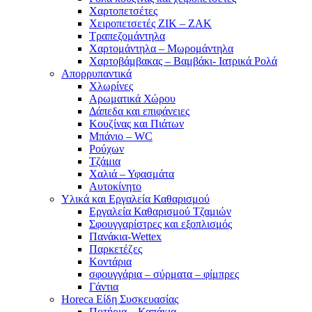
Χαρτοπετσέτες
Χειροπετσετές ΖΙΚ – ΖΑΚ
Τραπεζομάντηλα
Χαρτομάντηλα – Μωρομάντηλα
Χαρτοβάμβακας – Βαμβάκι- Ιατρικά Ρολά
Απορρυπαντικά
Χλωρίνες
Αρωματικά Χώρου
Δάπεδα και επιφάνειες
Κουζίνας και Πιάτων
Μπάνιο – WC
Ρούχων
Τζάμια
Χαλιά – Υφασμάτα
Αυτοκίνητο
Υλικά και Εργαλεία Καθαρισμού
Εργαλεία Καθαρισμού Τζαμιών
Σφουγγαρίστρες και εξοπλισμός
Πανάκια-Wettex
Παρκετέζες
Κοντάρια
σφουγγάρια – σύρματα – φίμπρες
Γάντια
Horeca Είδη Συσκευασίας
Ποτήρια – Καπάκια