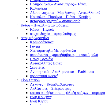
Ποτηροθήκες – Αναδευτήρες – Τάπες
Καλαμάκια
Αλουμινόχαρτα – Μεμβράνες – Αντικολλητικά
Κουτάλια – Πιρούνια – Πιάτα – Κουβέρ
μεταφορά φαγητού – συσκευασία
Κάδοι – Πιγκάλ – Σταχτοδοχεία
Κάδοι – Πιγκάλ
σταχτοδοχεία – ομπρελοθήκες
Ατομική Φροντίδα
Κρεμοσάπουνα
Γάντια
Χαρτομάντηλα-Μωρομάντηλα
υποσέντονα – χαρτοβάμβακας – ιατρικό ρολό
Πάνες Βρακάκι
Αυτοκόλλητες Πάνες
Σερβιέτες
Αντισηπτικά – Απολυμαντικά – Επιθέματα
προσωπική υγιεινή
Είδη Σπιτιού
Λεκάνες – Καλάθια Άπλυτων
Απλώστρες – Σιδερώστρες
κουτιά αποθήκευσης – φύλαξη ρούχων – συρταρι
Είδη Κουζίνας
Είδη Κήπου