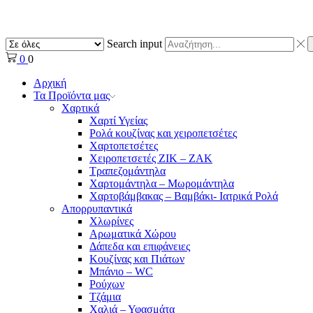
Search input
0
0
Αρχική
Τα Προϊόντα μας
Χαρτικά
Χαρτί Υγείας
Ρολά κουζίνας και χειροπετσέτες
Χαρτοπετσέτες
Χειροπετσετές ΖΙΚ – ΖΑΚ
Τραπεζομάντηλα
Χαρτομάντηλα – Μωρομάντηλα
Χαρτοβάμβακας – Βαμβάκι- Ιατρικά Ρολά
Απορρυπαντικά
Χλωρίνες
Αρωματικά Χώρου
Δάπεδα και επιφάνειες
Κουζίνας και Πιάτων
Μπάνιο – WC
Ρούχων
Τζάμια
Χαλιά – Υφασμάτα