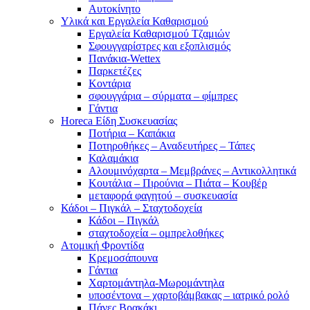
Αυτοκίνητο
Υλικά και Εργαλεία Καθαρισμού
Εργαλεία Καθαρισμού Τζαμιών
Σφουγγαρίστρες και εξοπλισμός
Πανάκια-Wettex
Παρκετέζες
Κοντάρια
σφουγγάρια – σύρματα – φίμπρες
Γάντια
Horeca Είδη Συσκευασίας
Ποτήρια – Καπάκια
Ποτηροθήκες – Αναδευτήρες – Τάπες
Καλαμάκια
Αλουμινόχαρτα – Μεμβράνες – Αντικολλητικά
Κουτάλια – Πιρούνια – Πιάτα – Κουβέρ
μεταφορά φαγητού – συσκευασία
Κάδοι – Πιγκάλ – Σταχτοδοχεία
Κάδοι – Πιγκάλ
σταχτοδοχεία – ομπρελοθήκες
Ατομική Φροντίδα
Κρεμοσάπουνα
Γάντια
Χαρτομάντηλα-Μωρομάντηλα
υποσέντονα – χαρτοβάμβακας – ιατρικό ρολό
Πάνες Βρακάκι