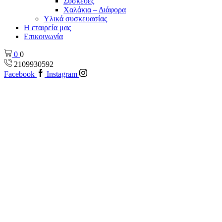
Συσκεύες
Χαλάκια – Διάφορα
Yλικά συσκευασίας
Η εταιρεία μας
Επικοινωνία
0
0
2109930592
Facebook
Instagram