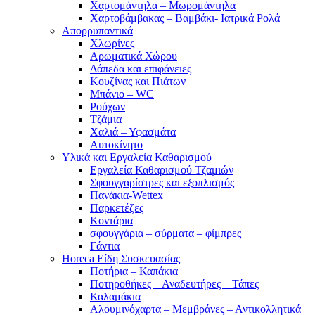
Χαρτομάντηλα – Μωρομάντηλα
Χαρτοβάμβακας – Βαμβάκι- Ιατρικά Ρολά
Απορρυπαντικά
Χλωρίνες
Αρωματικά Χώρου
Δάπεδα και επιφάνειες
Κουζίνας και Πιάτων
Μπάνιο – WC
Ρούχων
Τζάμια
Χαλιά – Υφασμάτα
Αυτοκίνητο
Υλικά και Εργαλεία Καθαρισμού
Εργαλεία Καθαρισμού Τζαμιών
Σφουγγαρίστρες και εξοπλισμός
Πανάκια-Wettex
Παρκετέζες
Κοντάρια
σφουγγάρια – σύρματα – φίμπρες
Γάντια
Horeca Είδη Συσκευασίας
Ποτήρια – Καπάκια
Ποτηροθήκες – Αναδευτήρες – Τάπες
Καλαμάκια
Αλουμινόχαρτα – Μεμβράνες – Αντικολλητικά