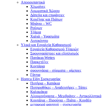
Απορρυπαντικά
Χλωρίνες
Αρωματικά Χώρου
Δάπεδα και επιφάνειες
Κουζίνας και Πιάτων
Μπάνιο – WC
Ρούχων
Τζάμια
Χαλιά – Υφασμάτα
Αυτοκίνητο
Υλικά και Εργαλεία Καθαρισμού
Εργαλεία Καθαρισμού Τζαμιών
Σφουγγαρίστρες και εξοπλισμός
Πανάκια-Wettex
Παρκετέζες
Κοντάρια
σφουγγάρια – σύρματα – φίμπρες
Γάντια
Horeca Είδη Συσκευασίας
Ποτήρια – Καπάκια
Ποτηροθήκες – Αναδευτήρες – Τάπες
Καλαμάκια
Αλουμινόχαρτα – Μεμβράνες – Αντικολλητικά
Κουτάλια – Πιρούνια – Πιάτα – Κουβέρ
μεταφορά φαγητού – συσκευασία