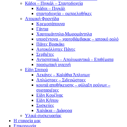
Κάδοι – Πιγκάλ – Σταχτοδοχεία
Κάδοι – Πιγκάλ
σταχτοδοχεία – ομπρελοθήκες
Ατομική Φροντίδα
Κρεμοσάπουνα
Γάντια
Χαρτομάντηλα-Μωρομάντηλα
υποσέντονα – χαρτοβάμβακας – ιατρικό ρολό
Πάνες Βρακάκι
Αυτοκόλλητες Πάνες
Σερβιέτες
Αντισηπτικά – Απολυμαντικά – Επιθέματα
προσωπική υγιεινή
Είδη Σπιτιού
Λεκάνες – Καλάθια Άπλυτων
Απλώστρες – Σιδερώστρες
κουτιά αποθήκευσης – φύλαξη ρούχων –
συρταριέρες
Είδη Κουζίνας
Είδη Κήπου
Συσκεύες
Χαλάκια – Διάφορα
Yλικά συσκευασίας
Η εταιρεία μας
Επικοινωνία