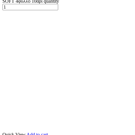
SOFT 4φυλλο 10αρι quantity
Quick View
Add to cart