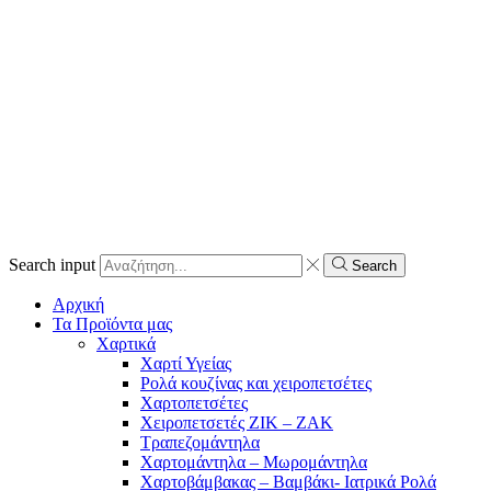
Search input
Search
Αρχική
Τα Προϊόντα μας
Χαρτικά
Χαρτί Υγείας
Ρολά κουζίνας και χειροπετσέτες
Χαρτοπετσέτες
Χειροπετσετές ΖΙΚ – ΖΑΚ
Τραπεζομάντηλα
Χαρτομάντηλα – Μωρομάντηλα
Χαρτοβάμβακας – Βαμβάκι- Ιατρικά Ρολά