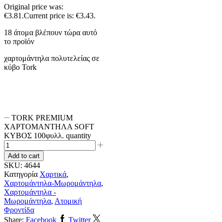
Original price was:
€3.81.
Current price is: €3.43.
18 άτομα βλέπουν τώρα αυτό
το προϊόν
χαρτομάντηλα πολυτελείας σε
κύβo Tork
TORK PREMIUM
ΧΑΡΤΟΜΑΝΤΗΛΑ SOFT
ΚΥΒΟΣ 100φυλλ. quantity
Add to cart
SKU:
4644
Κατηγορία
Χαρτικά
,
Χαρτομάντηλα-Μωρομάντηλα
,
Χαρτομάντηλα -
Μωρομάντηλα
,
Ατομική
Φροντίδα
Share:
Facebook
Twitter