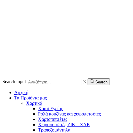
Search input
Search
Αρχική
Τα Προϊόντα μας
Χαρτικά
Χαρτί Υγείας
Ρολά κουζίνας και χειροπετσέτες
Χαρτοπετσέτες
Χειροπετσετές ΖΙΚ – ΖΑΚ
Τραπεζομάντηλα