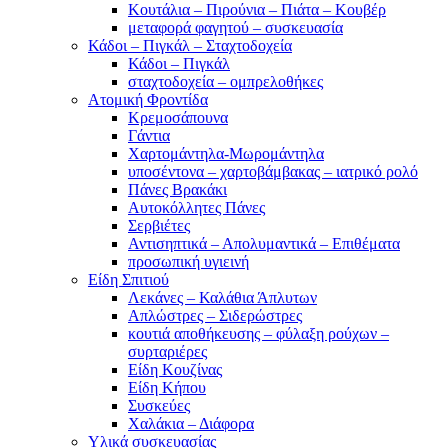
Κουτάλια – Πιρούνια – Πιάτα – Κουβέρ
μεταφορά φαγητού – συσκευασία
Κάδοι – Πιγκάλ – Σταχτοδοχεία
Κάδοι – Πιγκάλ
σταχτοδοχεία – ομπρελοθήκες
Ατομική Φροντίδα
Κρεμοσάπουνα
Γάντια
Χαρτομάντηλα-Μωρομάντηλα
υποσέντονα – χαρτοβάμβακας – ιατρικό ρολό
Πάνες Βρακάκι
Αυτοκόλλητες Πάνες
Σερβιέτες
Αντισηπτικά – Απολυμαντικά – Επιθέματα
προσωπική υγιεινή
Είδη Σπιτιού
Λεκάνες – Καλάθια Άπλυτων
Απλώστρες – Σιδερώστρες
κουτιά αποθήκευσης – φύλαξη ρούχων –
συρταριέρες
Είδη Κουζίνας
Είδη Κήπου
Συσκεύες
Χαλάκια – Διάφορα
Yλικά συσκευασίας