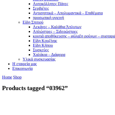
Αυτοκόλλητες Πάνες
Σερβιέτες
Αντισηπτικά – Απολυμαντικά – Επιθέματα
προσωπική υγιεινή
Είδη Σπιτιού
Λεκάνες – Καλάθια Άπλυτων
Απλώστρες – Σιδερώστρες
κουτιά αποθήκευσης – φύλαξη ρούχων – συρταρι
Είδη Κουζίνας
Είδη Κήπου
Συσκεύες
Χαλάκια – Διάφορα
Yλικά συσκευασίας
Η εταιρεία μας
Επικοινωνία
Home
Shop
Products tagged “03962”