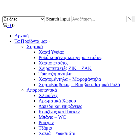
Search input
0
0
Αρχική
Τα Προϊόντα μας
Χαρτικά
Χαρτί Υγείας
Ρολά κουζίνας και χειροπετσέτες
Χαρτοπετσέτες
Χειροπετσετές ΖΙΚ – ΖΑΚ
Τραπεζομάντηλα
Χαρτομάντηλα – Μωρομάντηλα
Χαρτοβάμβακας – Βαμβάκι- Ιατρικά Ρολά
Απορρυπαντικά
Χλωρίνες
Αρωματικά Χώρου
Δάπεδα και επιφάνειες
Κουζίνας και Πιάτων
Μπάνιο – WC
Ρούχων
Τζάμια
Χαλιά – Υφασμάτα