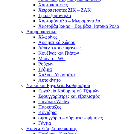
Χαρτοπετσέτες
Χειροπετσετές ΖΙΚ – ΖΑΚ
Τραπεζομάντηλα
Χαρτομάντηλα – Μωρομάντηλα
Χαρτοβάμβακας – Βαμβάκι- Ιατρικά Ρολά
Απορρυπαντικά
Χλωρίνες
Αρωματικά Χώρου
Δάπεδα και επιφάνειες
Κουζίνας και Πιάτων
Μπάνιο – WC
Ρούχων
Τζάμια
Χαλιά – Υφασμάτα
Αυτοκίνητο
Υλικά και Εργαλεία Καθαρισμού
Εργαλεία Καθαρισμού Τζαμιών
Σφουγγαρίστρες και εξοπλισμός
Πανάκια-Wettex
Παρκετέζες
Κοντάρια
σφουγγάρια – σύρματα – φίμπρες
Γάντια
Horeca Είδη Συσκευασίας
Ποτήρια – Καπάκια