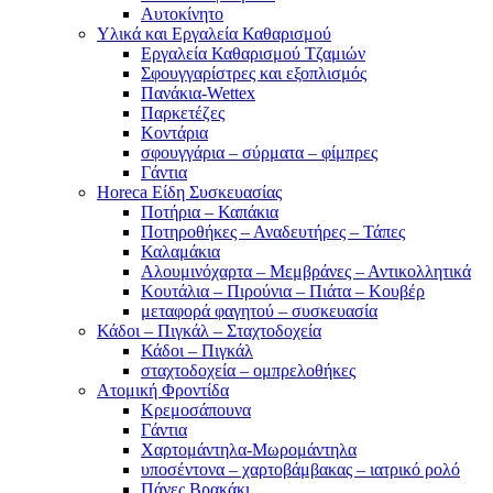
Αυτοκίνητο
Υλικά και Εργαλεία Καθαρισμού
Εργαλεία Καθαρισμού Τζαμιών
Σφουγγαρίστρες και εξοπλισμός
Πανάκια-Wettex
Παρκετέζες
Κοντάρια
σφουγγάρια – σύρματα – φίμπρες
Γάντια
Horeca Είδη Συσκευασίας
Ποτήρια – Καπάκια
Ποτηροθήκες – Αναδευτήρες – Τάπες
Καλαμάκια
Αλουμινόχαρτα – Μεμβράνες – Αντικολλητικά
Κουτάλια – Πιρούνια – Πιάτα – Κουβέρ
μεταφορά φαγητού – συσκευασία
Κάδοι – Πιγκάλ – Σταχτοδοχεία
Κάδοι – Πιγκάλ
σταχτοδοχεία – ομπρελοθήκες
Ατομική Φροντίδα
Κρεμοσάπουνα
Γάντια
Χαρτομάντηλα-Μωρομάντηλα
υποσέντονα – χαρτοβάμβακας – ιατρικό ρολό
Πάνες Βρακάκι