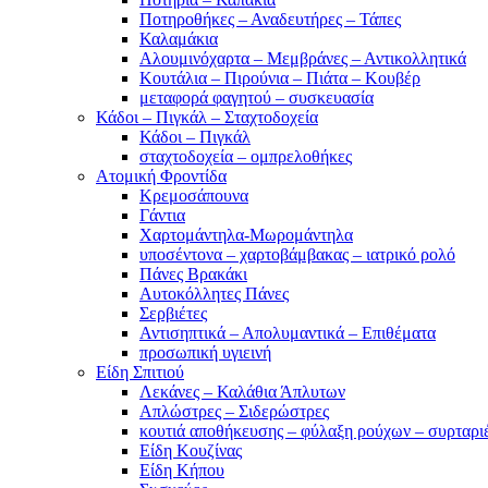
Ποτηροθήκες – Αναδευτήρες – Τάπες
Καλαμάκια
Αλουμινόχαρτα – Μεμβράνες – Αντικολλητικά
Κουτάλια – Πιρούνια – Πιάτα – Κουβέρ
μεταφορά φαγητού – συσκευασία
Κάδοι – Πιγκάλ – Σταχτοδοχεία
Κάδοι – Πιγκάλ
σταχτοδοχεία – ομπρελοθήκες
Ατομική Φροντίδα
Κρεμοσάπουνα
Γάντια
Χαρτομάντηλα-Μωρομάντηλα
υποσέντονα – χαρτοβάμβακας – ιατρικό ρολό
Πάνες Βρακάκι
Αυτοκόλλητες Πάνες
Σερβιέτες
Αντισηπτικά – Απολυμαντικά – Επιθέματα
προσωπική υγιεινή
Είδη Σπιτιού
Λεκάνες – Καλάθια Άπλυτων
Απλώστρες – Σιδερώστρες
κουτιά αποθήκευσης – φύλαξη ρούχων – συρταρι
Είδη Κουζίνας
Είδη Κήπου