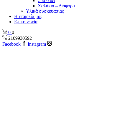
Συσκεύες
Χαλάκια – Διάφορα
Yλικά συσκευασίας
Η εταιρεία μας
Επικοινωνία
0
0
2109930592
Facebook
Instagram