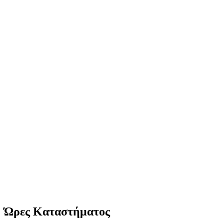
Clean Shop Market
© Copyright since 2023 Clean Shop Market. All rights reserved.
Ώρες Καταστήματος