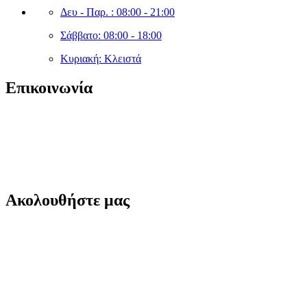
Δευ - Παρ. : 08:00 - 21:00
Σάββατο: 08:00 - 18:00
Κυριακή: Κλειστά
Επικοινωνία
sales@cleanshopmarket.gr
(+30) 210 – 9930592
Δωδεκανήσου 5, Άλιμος 174 56,
Ακολουθήστε μας