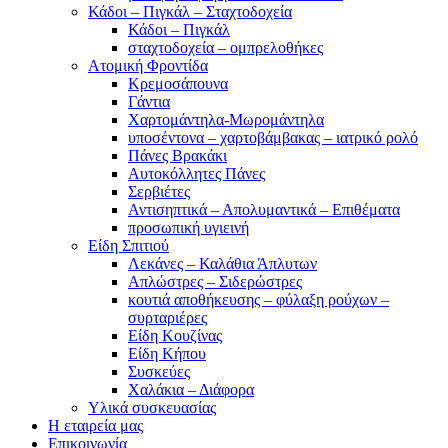
Κάδοι – Πιγκάλ – Σταχτοδοχεία
Κάδοι – Πιγκάλ
σταχτοδοχεία – ομπρελοθήκες
Ατομική Φροντίδα
Κρεμοσάπουνα
Γάντια
Χαρτομάντηλα-Μωρομάντηλα
υποσέντονα – χαρτοβάμβακας – ιατρικό ρολό
Πάνες Βρακάκι
Αυτοκόλλητες Πάνες
Σερβιέτες
Αντισηπτικά – Απολυμαντικά – Επιθέματα
προσωπική υγιεινή
Είδη Σπιτιού
Λεκάνες – Καλάθια Άπλυτων
Απλώστρες – Σιδερώστρες
κουτιά αποθήκευσης – φύλαξη ρούχων –
συρταριέρες
Είδη Κουζίνας
Είδη Κήπου
Συσκεύες
Χαλάκια – Διάφορα
Yλικά συσκευασίας
Η εταιρεία μας
Επικοινωνία