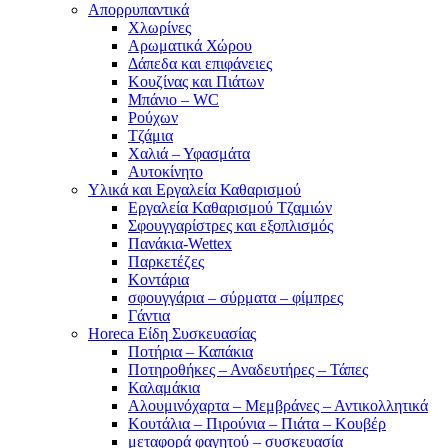
Απορρυπαντικά
Χλωρίνες
Αρωματικά Χώρου
Δάπεδα και επιφάνειες
Κουζίνας και Πιάτων
Μπάνιο – WC
Ρούχων
Τζάμια
Χαλιά – Υφασμάτα
Αυτοκίνητο
Υλικά και Εργαλεία Καθαρισμού
Εργαλεία Καθαρισμού Τζαμιών
Σφουγγαρίστρες και εξοπλισμός
Πανάκια-Wettex
Παρκετέζες
Κοντάρια
σφουγγάρια – σύρματα – φίμπρες
Γάντια
Horeca Είδη Συσκευασίας
Ποτήρια – Καπάκια
Ποτηροθήκες – Αναδευτήρες – Τάπες
Καλαμάκια
Αλουμινόχαρτα – Μεμβράνες – Αντικολλητικά
Κουτάλια – Πιρούνια – Πιάτα – Κουβέρ
μεταφορά φαγητού – συσκευασία