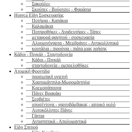
Σακούλες
Σκούπες - Βούρτσες - Φαράσια
Horeca Είδη Συσκευασίας
Ποτήρια - Καπάκια
Καλαμάκια
Ποτηροθήκες - Αναδευτήρες - Τάπες
μεταφορά φαγητού - συσκευασία
Αλουμινόχαρτα - Μεμβράνες - Αντικολλητικά
κουτάλια - πιρούνια - πιάτα μιας χρήσης
Κάδοι - Πιγκάλ - Σταχτοδοχεία
Κάδοι - Πιγκάλ
σταχτοδοχεία - ομπρελοθήκες
Ατομική Φροντίδα
προσωπική υγιεινή
Χαρτομάντηλα-Μωρομάντηλα
Κρεμοσάπουνα
Πάνες Βρακάκι
Σερβιέτες
υποσέντονα - χαρτοβάμβακας - ιατρικό ρολό
Αυτοκόλλητες Πάνες
Γάντια
Αντισηπτικά - Απολυμαντικά
Είδη Σπιτιού