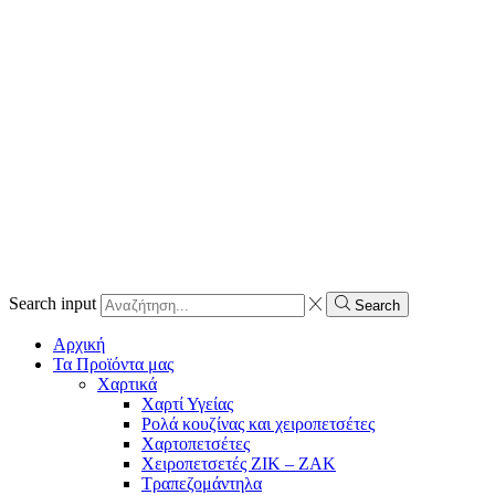
Search input
Search
Αρχική
Τα Προϊόντα μας
Χαρτικά
Χαρτί Υγείας
Ρολά κουζίνας και χειροπετσέτες
Χαρτοπετσέτες
Χειροπετσετές ΖΙΚ – ΖΑΚ
Τραπεζομάντηλα