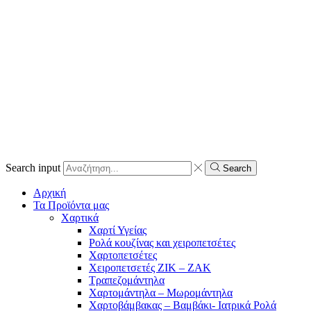
Search input
Search
Αρχική
Τα Προϊόντα μας
Χαρτικά
Χαρτί Υγείας
Ρολά κουζίνας και χειροπετσέτες
Χαρτοπετσέτες
Χειροπετσετές ΖΙΚ – ΖΑΚ
Τραπεζομάντηλα
Χαρτομάντηλα – Μωρομάντηλα
Χαρτοβάμβακας – Βαμβάκι- Ιατρικά Ρολά