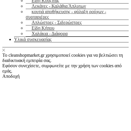
Είδη Κουζίνας
Λεκάνες - Καλάθια Άπλυτων
κουτιά αποθήκευσης - φύλαξη ρούχων -
συρταριέρες
Απλώστρες - Σιδερώστρες
Είδη Κήπου
Χαλάκια - Διάφορα
Yλικά συσκευασίας
Το cleanshopmarket.gr χρησιμοποιεί cookies για να βελτιώσει τη
διαδικτυακή εμπειρία σας.
Εφόσον συνεχίσετε, συμφωνείτε με την χρήση των cookies από
εμάς.
Αποδοχή