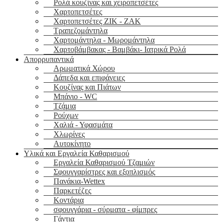
Ρολά κουζίνας και χειροπετσέτες
Χαρτοπετσέτες
Χαρτοπετσέτες ΖΙΚ - ΖΑΚ
Τραπεζομάντηλα
Χαρτομάντηλα - Μωρομάντηλα
Χαρτοβάμβακας - Βαμβάκι- Ιατρικά Ρολά
Απορρυπαντικά
Αρωματικά Χώρου
Δάπεδα και επιφάνειες
Κουζίνας και Πιάτων
Μπάνιο - WC
Τζάμια
Ρούχων
Χαλιά - Υφασμάτα
Χλωρίνες
Αυτοκίνητο
Υλικά και Εργαλεία Καθαρισμού
Εργαλεία Καθαρισμού Τζαμιών
Σφουγγαρίστρες και εξοπλισμός
Πανάκια-Wettex
Παρκετέζες
Κοντάρια
σφουγγάρια - σύρματα - φίμπρες
Γάντια