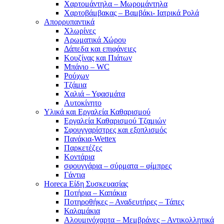
Χαρτομάντηλα – Μωρομάντηλα
Χαρτοβάμβακας – Βαμβάκι- Ιατρικά Ρολά
Απορρυπαντικά
Χλωρίνες
Αρωματικά Χώρου
Δάπεδα και επιφάνειες
Κουζίνας και Πιάτων
Μπάνιο – WC
Ρούχων
Τζάμια
Χαλιά – Υφασμάτα
Αυτοκίνητο
Υλικά και Εργαλεία Καθαρισμού
Εργαλεία Καθαρισμού Τζαμιών
Σφουγγαρίστρες και εξοπλισμός
Πανάκια-Wettex
Παρκετέζες
Κοντάρια
σφουγγάρια – σύρματα – φίμπρες
Γάντια
Horeca Είδη Συσκευασίας
Ποτήρια – Καπάκια
Ποτηροθήκες – Αναδευτήρες – Τάπες
Καλαμάκια
Αλουμινόχαρτα – Μεμβράνες – Αντικολλητικά