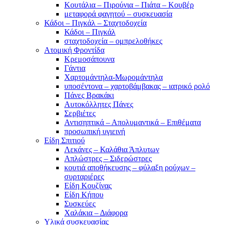
Κουτάλια – Πιρούνια – Πιάτα – Κουβέρ
μεταφορά φαγητού – συσκευασία
Κάδοι – Πιγκάλ – Σταχτοδοχεία
Κάδοι – Πιγκάλ
σταχτοδοχεία – ομπρελοθήκες
Ατομική Φροντίδα
Κρεμοσάπουνα
Γάντια
Χαρτομάντηλα-Μωρομάντηλα
υποσέντονα – χαρτοβάμβακας – ιατρικό ρολό
Πάνες Βρακάκι
Αυτοκόλλητες Πάνες
Σερβιέτες
Αντισηπτικά – Απολυμαντικά – Επιθέματα
προσωπική υγιεινή
Είδη Σπιτιού
Λεκάνες – Καλάθια Άπλυτων
Απλώστρες – Σιδερώστρες
κουτιά αποθήκευσης – φύλαξη ρούχων –
συρταριέρες
Είδη Κουζίνας
Είδη Κήπου
Συσκεύες
Χαλάκια – Διάφορα
Yλικά συσκευασίας