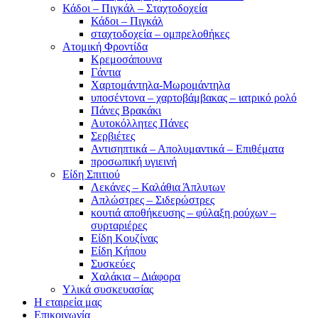
Κάδοι – Πιγκάλ – Σταχτοδοχεία
Κάδοι – Πιγκάλ
σταχτοδοχεία – ομπρελοθήκες
Ατομική Φροντίδα
Κρεμοσάπουνα
Γάντια
Χαρτομάντηλα-Μωρομάντηλα
υποσέντονα – χαρτοβάμβακας – ιατρικό ρολό
Πάνες Βρακάκι
Αυτοκόλλητες Πάνες
Σερβιέτες
Αντισηπτικά – Απολυμαντικά – Επιθέματα
προσωπική υγιεινή
Είδη Σπιτιού
Λεκάνες – Καλάθια Άπλυτων
Απλώστρες – Σιδερώστρες
κουτιά αποθήκευσης – φύλαξη ρούχων –
συρταριέρες
Είδη Κουζίνας
Είδη Κήπου
Συσκεύες
Χαλάκια – Διάφορα
Yλικά συσκευασίας
Η εταιρεία μας
Επικοινωνία