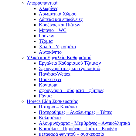
Απορρυπαντικά
Χλωρίνες
Αρωματικά Χώρου
Δάπεδα και επιφάνειες
Κουζίνας και Πιάτων
Μπάνιο – WC
Ρούχων
Τζάμια
Χαλιά – Υφασμάτα
Αυτοκίνητο
Υλικά και Εργαλεία Καθαρισμού
Εργαλεία Καθαρισμού Τζαμιών
Σφουγγαρίστρες και εξοπλισμός
Πανάκια-Wettex
Παρκετέζες
Κοντάρια
σφουγγάρια – σύρματα – φίμπρες
Γάντια
Horeca Είδη Συσκευασίας
Ποτήρια – Καπάκια
Ποτηροθήκες – Αναδευτήρες – Τάπες
Καλαμάκια
Αλουμινόχαρτα – Μεμβράνες – Αντικολλητικά
Κουτάλια – Πιρούνια – Πιάτα – Κουβέρ
μεταφορά φαγητού – συσκευασία