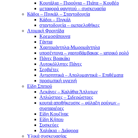
Κουτάλια – Πιρούνια – Πιάτα – Κουβέρ
μεταφορά φαγητού – συσκευασία
Κάδοι – Πιγκάλ – Σταχτοδοχεία
Κάδοι – Πιγκάλ
σταχτοδοχεία – ομπρελοθήκες
Ατομική Φροντίδα
Κρεμοσάπουνα
Γάντια
Χαρτομάντηλα-Μωρομάντηλα
υποσέντονα – χαρτοβάμβακας – ιατρικό ρολό
Πάνες Βρακάκι
Αυτοκόλλητες Πάνες
Σερβιέτες
Αντισηπτικά – Απολυμαντικά – Επιθέματα
προσωπική υγιεινή
Είδη Σπιτιού
Λεκάνες – Καλάθια Άπλυτων
Απλώστρες – Σιδερώστρες
κουτιά αποθήκευσης – φύλαξη ρούχων –
συρταριέρες
Είδη Κουζίνας
Είδη Κήπου
Συσκεύες
Χαλάκια – Διάφορα
Yλικά συσκευασίας