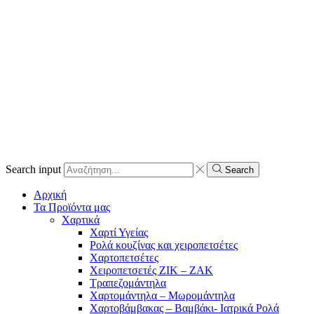
Search input
Search
Αρχική
Τα Προϊόντα μας
Χαρτικά
Χαρτί Υγείας
Ρολά κουζίνας και χειροπετσέτες
Χαρτοπετσέτες
Χειροπετσετές ΖΙΚ – ΖΑΚ
Τραπεζομάντηλα
Χαρτομάντηλα – Μωρομάντηλα
Χαρτοβάμβακας – Βαμβάκι- Ιατρικά Ρολά