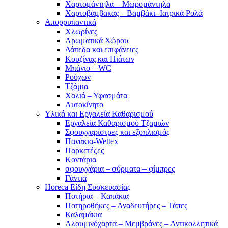
Χαρτομάντηλα – Μωρομάντηλα
Χαρτοβάμβακας – Βαμβάκι- Ιατρικά Ρολά
Απορρυπαντικά
Χλωρίνες
Αρωματικά Χώρου
Δάπεδα και επιφάνειες
Κουζίνας και Πιάτων
Μπάνιο – WC
Ρούχων
Τζάμια
Χαλιά – Υφασμάτα
Αυτοκίνητο
Υλικά και Εργαλεία Καθαρισμού
Εργαλεία Καθαρισμού Τζαμιών
Σφουγγαρίστρες και εξοπλισμός
Πανάκια-Wettex
Παρκετέζες
Κοντάρια
σφουγγάρια – σύρματα – φίμπρες
Γάντια
Horeca Είδη Συσκευασίας
Ποτήρια – Καπάκια
Ποτηροθήκες – Αναδευτήρες – Τάπες
Καλαμάκια
Αλουμινόχαρτα – Μεμβράνες – Αντικολλητικά