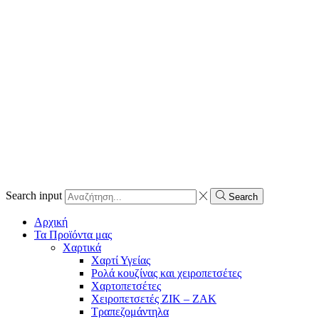
Search input
Search
Αρχική
Τα Προϊόντα μας
Χαρτικά
Χαρτί Υγείας
Ρολά κουζίνας και χειροπετσέτες
Χαρτοπετσέτες
Χειροπετσετές ΖΙΚ – ΖΑΚ
Τραπεζομάντηλα