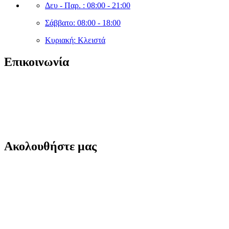
Δευ - Παρ. : 08:00 - 21:00
Σάββατο: 08:00 - 18:00
Κυριακή: Κλειστά
Επικοινωνία
sales@cleanshopmarket.gr
(+30) 210 – 9930592
Δωδεκανήσου 5, Άλιμος 174 56,
Ακολουθήστε μας