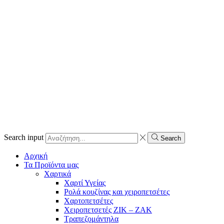
Search input
Search
Αρχική
Τα Προϊόντα μας
Χαρτικά
Χαρτί Υγείας
Ρολά κουζίνας και χειροπετσέτες
Χαρτοπετσέτες
Χειροπετσετές ΖΙΚ – ΖΑΚ
Τραπεζομάντηλα