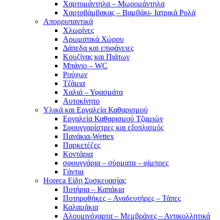
Χαρτομάντηλα – Μωρομάντηλα
Χαρτοβάμβακας – Βαμβάκι- Ιατρικά Ρολά
Απορρυπαντικά
Χλωρίνες
Αρωματικά Χώρου
Δάπεδα και επιφάνειες
Κουζίνας και Πιάτων
Μπάνιο – WC
Ρούχων
Τζάμια
Χαλιά – Υφασμάτα
Αυτοκίνητο
Υλικά και Εργαλεία Καθαρισμού
Εργαλεία Καθαρισμού Τζαμιών
Σφουγγαρίστρες και εξοπλισμός
Πανάκια-Wettex
Παρκετέζες
Κοντάρια
σφουγγάρια – σύρματα – φίμπρες
Γάντια
Horeca Είδη Συσκευασίας
Ποτήρια – Καπάκια
Ποτηροθήκες – Αναδευτήρες – Τάπες
Καλαμάκια
Αλουμινόχαρτα – Μεμβράνες – Αντικολλητικά