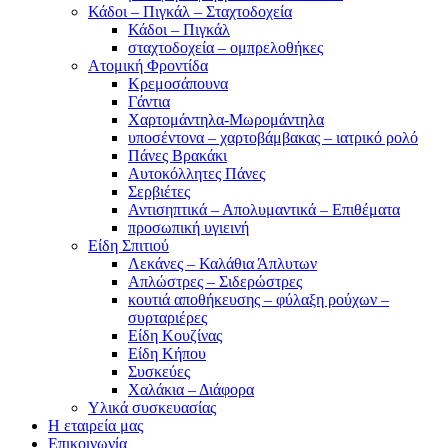
Κάδοι – Πιγκάλ – Σταχτοδοχεία
Κάδοι – Πιγκάλ
σταχτοδοχεία – ομπρελοθήκες
Ατομική Φροντίδα
Κρεμοσάπουνα
Γάντια
Χαρτομάντηλα-Μωρομάντηλα
υποσέντονα – χαρτοβάμβακας – ιατρικό ρολό
Πάνες Βρακάκι
Αυτοκόλλητες Πάνες
Σερβιέτες
Αντισηπτικά – Απολυμαντικά – Επιθέματα
προσωπική υγιεινή
Είδη Σπιτιού
Λεκάνες – Καλάθια Άπλυτων
Απλώστρες – Σιδερώστρες
κουτιά αποθήκευσης – φύλαξη ρούχων –
συρταριέρες
Είδη Κουζίνας
Είδη Κήπου
Συσκεύες
Χαλάκια – Διάφορα
Yλικά συσκευασίας
Η εταιρεία μας
Επικοινωνία