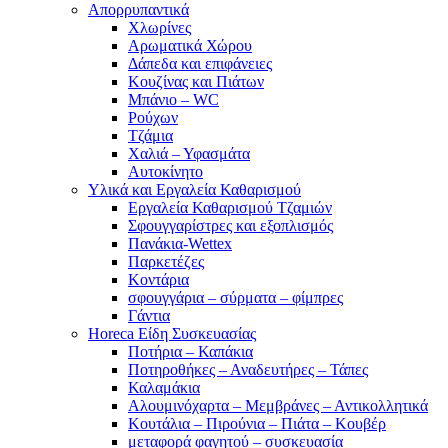
Απορρυπαντικά
Χλωρίνες
Αρωματικά Χώρου
Δάπεδα και επιφάνειες
Κουζίνας και Πιάτων
Μπάνιο – WC
Ρούχων
Τζάμια
Χαλιά – Υφασμάτα
Αυτοκίνητο
Υλικά και Εργαλεία Καθαρισμού
Εργαλεία Καθαρισμού Τζαμιών
Σφουγγαρίστρες και εξοπλισμός
Πανάκια-Wettex
Παρκετέζες
Κοντάρια
σφουγγάρια – σύρματα – φίμπρες
Γάντια
Horeca Είδη Συσκευασίας
Ποτήρια – Καπάκια
Ποτηροθήκες – Αναδευτήρες – Τάπες
Καλαμάκια
Αλουμινόχαρτα – Μεμβράνες – Αντικολλητικά
Κουτάλια – Πιρούνια – Πιάτα – Κουβέρ
μεταφορά φαγητού – συσκευασία