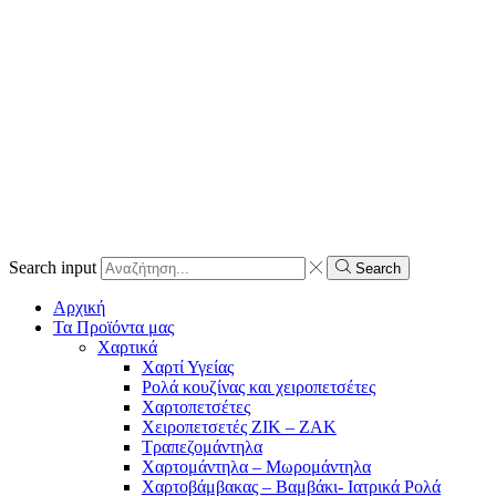
Search input
Search
Αρχική
Τα Προϊόντα μας
Χαρτικά
Χαρτί Υγείας
Ρολά κουζίνας και χειροπετσέτες
Χαρτοπετσέτες
Χειροπετσετές ΖΙΚ – ΖΑΚ
Τραπεζομάντηλα
Χαρτομάντηλα – Μωρομάντηλα
Χαρτοβάμβακας – Βαμβάκι- Ιατρικά Ρολά