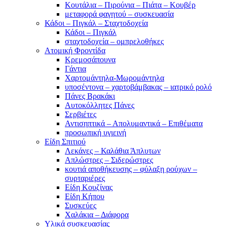
Κουτάλια – Πιρούνια – Πιάτα – Κουβέρ
μεταφορά φαγητού – συσκευασία
Κάδοι – Πιγκάλ – Σταχτοδοχεία
Κάδοι – Πιγκάλ
σταχτοδοχεία – ομπρελοθήκες
Ατομική Φροντίδα
Κρεμοσάπουνα
Γάντια
Χαρτομάντηλα-Μωρομάντηλα
υποσέντονα – χαρτοβάμβακας – ιατρικό ρολό
Πάνες Βρακάκι
Αυτοκόλλητες Πάνες
Σερβιέτες
Αντισηπτικά – Απολυμαντικά – Επιθέματα
προσωπική υγιεινή
Είδη Σπιτιού
Λεκάνες – Καλάθια Άπλυτων
Απλώστρες – Σιδερώστρες
κουτιά αποθήκευσης – φύλαξη ρούχων –
συρταριέρες
Είδη Κουζίνας
Είδη Κήπου
Συσκεύες
Χαλάκια – Διάφορα
Yλικά συσκευασίας