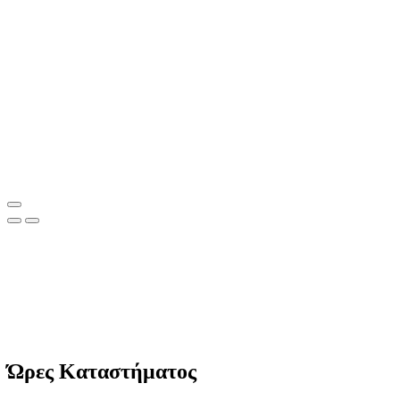
Clean Shop Market
© Copyright since 2023 Clean Shop Market. All rights reserved.
Ώρες Καταστήματος