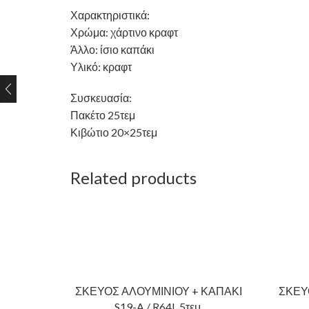
Χαρακτηριστικά:
Χρώμα: χάρτινο κραφτ
Άλλο: ίσιο καπάκι
Υλικό: κραφτ
Συσκευασία:
Πακέτο 25τεμ
Κιβώτιο 20×25τεμ
Related products
ΣΚΕΥΟΣ ΑΛΟΥΜΙΝΙΟΥ + ΚΑΠΑΚΙ
ΣΚΕΥ
S19-A / R64L 5τεμ.