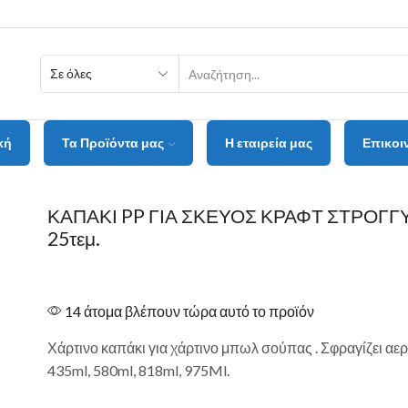
κή
Τα Προϊόντα μας
Η εταιρεία μας
Επικοι
ΚΑΠΑΚΙ PP ΓΙΑ ΣΚΕΥΟΣ ΚΡΑΦΤ ΣΤΡΟΓ
25τεμ.
14 άτομα βλέπουν τώρα αυτό το προϊόν
Χάρτινο καπάκι για χάρτινο μπωλ σούπας . Σφραγίζει α
435ml, 580ml, 818ml, 975Ml.