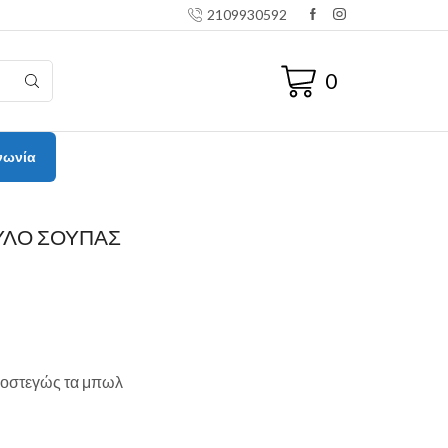
2109930592
0
νωνία
ΓΥΛΟ ΣΟΥΠΑΣ
εροστεγώς τα μπωλ