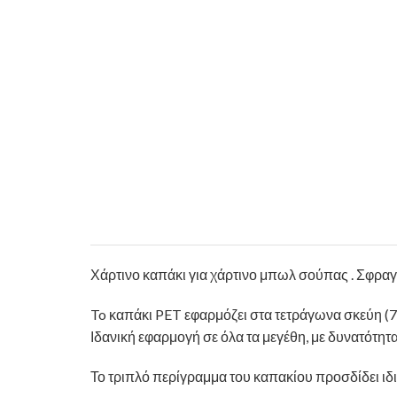
Χάρτινο καπάκι για χάρτινο μπωλ σούπας . Σφραγ
To καπάκι PET εφαρμόζει στα τετράγωνα σκεύη (
Ιδανική εφαρμογή σε όλα τα μεγέθη, με δυνατότητ
Το τριπλό περίγραμμα του καπακίου προσδίδει ιδι