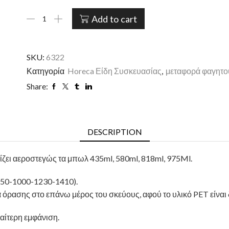
Add to cart
SKU:
6322
Κατηγορία
Horeca Είδη Συσκευασίας
,
μεταφορά φαγητο
Share:
DESCRIPTION
ίζει αεροστεγώς τα μπωλ 435ml, 580ml, 818ml, 975Ml.
750-1000-1230-1410).
α όρασης στο επάνω μέρος του σκεύους, αφού το υλικό PET είναι
αίτερη εμφάνιση.