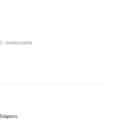
ύ - συσκευασία
 διάφανο.