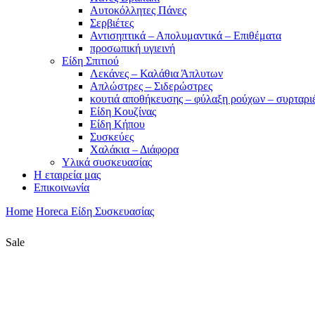
Αυτοκόλλητες Πάνες
Σερβιέτες
Αντισηπτικά – Απολυμαντικά – Επιθέματα
προσωπική υγιεινή
Είδη Σπιτιού
Λεκάνες – Καλάθια Άπλυτων
Απλώστρες – Σιδερώστρες
κουτιά αποθήκευσης – φύλαξη ρούχων – συρταρι
Είδη Κουζίνας
Είδη Κήπου
Συσκεύες
Χαλάκια – Διάφορα
Yλικά συσκευασίας
Η εταιρεία μας
Επικοινωνία
Home
Horeca Είδη Συσκευασίας
Sale