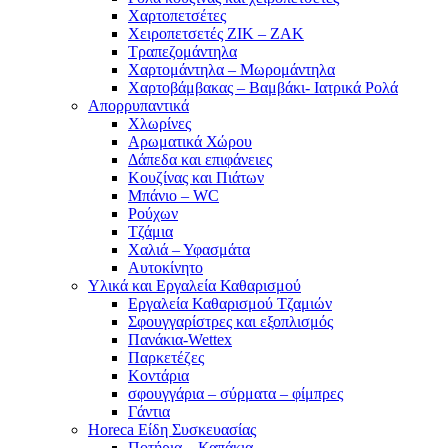
Χαρτοπετσέτες
Χειροπετσετές ΖΙΚ – ΖΑΚ
Τραπεζομάντηλα
Χαρτομάντηλα – Μωρομάντηλα
Χαρτοβάμβακας – Βαμβάκι- Ιατρικά Ρολά
Απορρυπαντικά
Χλωρίνες
Αρωματικά Χώρου
Δάπεδα και επιφάνειες
Κουζίνας και Πιάτων
Μπάνιο – WC
Ρούχων
Τζάμια
Χαλιά – Υφασμάτα
Αυτοκίνητο
Υλικά και Εργαλεία Καθαρισμού
Εργαλεία Καθαρισμού Τζαμιών
Σφουγγαρίστρες και εξοπλισμός
Πανάκια-Wettex
Παρκετέζες
Κοντάρια
σφουγγάρια – σύρματα – φίμπρες
Γάντια
Horeca Είδη Συσκευασίας
Ποτήρια – Καπάκια