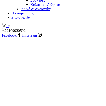
Συσκεύες
Χαλάκια – Διάφορα
Yλικά συσκευασίας
Η εταιρεία μας
Επικοινωνία
0
0
2109930592
Facebook
Instagram