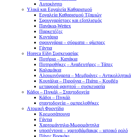
Αυτοκίνητο
Υλικά και Εργαλεία Καθαρισμού
Εργαλεία Καθαρισμού Τζαμιών
Σφουγγαρίστρες και εξοπλισμός
Πανάκια-Wettex
Παρκετέζες
Κοντάρια
σφουγγάρια – σύρματα – φίμπρες
Γάντια
Horeca Είδη Συσκευασίας
Ποτήρια – Καπάκια
Ποτηροθήκες – Αναδευτήρες – Τάπες
Καλαμάκια
Αλουμινόχαρτα – Μεμβράνες – Αντικολλητικά
Κουτάλια – Πιρούνια – Πιάτα – Κουβέρ
μεταφορά φαγητού – συσκευασία
Κάδοι – Πιγκάλ – Σταχτοδοχεία
Κάδοι – Πιγκάλ
σταχτοδοχεία – ομπρελοθήκες
Ατομική Φροντίδα
Κρεμοσάπουνα
Γάντια
Χαρτομάντηλα-Μωρομάντηλα
υποσέντονα – χαρτοβάμβακας – ιατρικό ρολό
Πάνες Βρακάκι