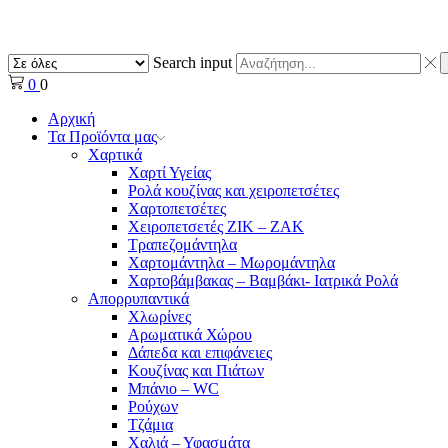
Search input
0
0
Αρχική
Τα Προϊόντα μας
Χαρτικά
Χαρτί Υγείας
Ρολά κουζίνας και χειροπετσέτες
Χαρτοπετσέτες
Χειροπετσετές ΖΙΚ – ΖΑΚ
Τραπεζομάντηλα
Χαρτομάντηλα – Μωρομάντηλα
Χαρτοβάμβακας – Βαμβάκι- Ιατρικά Ρολά
Απορρυπαντικά
Χλωρίνες
Αρωματικά Χώρου
Δάπεδα και επιφάνειες
Κουζίνας και Πιάτων
Μπάνιο – WC
Ρούχων
Τζάμια
Χαλιά – Υφασμάτα