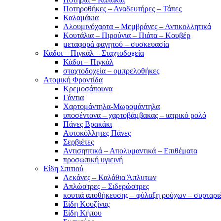
Ποτηροθήκες – Αναδευτήρες – Τάπες
Καλαμάκια
Αλουμινόχαρτα – Μεμβράνες – Αντικολλητικά
Κουτάλια – Πιρούνια – Πιάτα – Κουβέρ
μεταφορά φαγητού – συσκευασία
Κάδοι – Πιγκάλ – Σταχτοδοχεία
Κάδοι – Πιγκάλ
σταχτοδοχεία – ομπρελοθήκες
Ατομική Φροντίδα
Κρεμοσάπουνα
Γάντια
Χαρτομάντηλα-Μωρομάντηλα
υποσέντονα – χαρτοβάμβακας – ιατρικό ρολό
Πάνες Βρακάκι
Αυτοκόλλητες Πάνες
Σερβιέτες
Αντισηπτικά – Απολυμαντικά – Επιθέματα
προσωπική υγιεινή
Είδη Σπιτιού
Λεκάνες – Καλάθια Άπλυτων
Απλώστρες – Σιδερώστρες
κουτιά αποθήκευσης – φύλαξη ρούχων – συρταρι
Είδη Κουζίνας
Είδη Κήπου