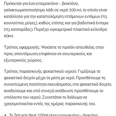
Πρόκειται για ένα εντομοκτόνο – βιοκτόνο,
γαλακτωματοποιήσιμο λάδι σε νερό 100 ml, το οποίο είναι
κατάλληλο για την καταπολέμηση ιπτάμενων εντόμων (πχ
κουνούπια, μύγες), καθώς επίσης και για βαδιστικά έντομα
(πχ κατσαρίδες). Περιέχει ογκομετρικό πλαστικό κύλινδρο
60ml.
Τρόπος εφαρμογής: Ψεκάστε το προϊόν απευθείας στην
προς απεντόμωση επιφάνεια σε εσωτερικούς και
εξωτερικούς χώρους.
Τρόπος παρασκευής ψεκαστικού υγρού: Γεμίζουμε το
ψεκαστικό δοχείο μέχρι τη μέση με νερό. Προσθέτουμε τη
συνιστώμενη ποσότητα σκευάσματος στο ψεκαστικό δοχείο,
αναδεύουμε και υπό συνεχή ανάδευση προσθέτουμε το
υπόλοιπο του νερού. Συνιστάται το διάλυμα να
χρησιμοποιείται εντός της ημέρας παρασκευής του.
Το Tetracip Next 100ml είναι εντομοκτόνο – βιοκτόνο.