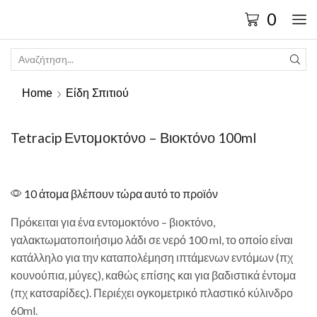
0
Home
Είδη Σπιτιού
Tetracip Εντομοκτόνο – Βιοκτόνο 100ml
10 άτομα βλέπουν τώρα αυτό το προϊόν
Πρόκειται για ένα εντομοκτόνο – βιοκτόνο,
γαλακτωματοποιήσιμο λάδι σε νερό 100 ml, το οποίο είναι
κατάλληλο για την καταπολέμηση ιπτάμενων εντόμων (πχ
κουνούπια, μύγες), καθώς επίσης και για βαδιστικά έντομα
(πχ κατσαρίδες). Περιέχει ογκομετρικό πλαστικό κύλινδρο
60ml.