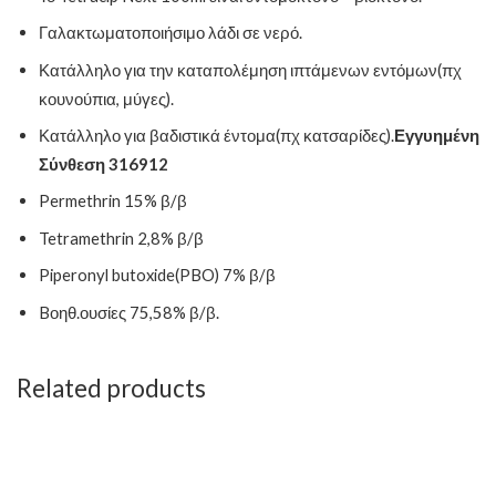
Γαλακτωματοποιήσιμο λάδι σε νερό.
Κατάλληλο για την καταπολέμηση ιπτάμενων εντόμων(πχ
κουνούπια, μύγες).
Κατάλληλο για βαδιστικά έντομα(πχ κατσαρίδες).
Εγγυημένη
Σύνθεση 316912
Permethrin 15% β/β
Tetramethrin 2,8% β/β
Piperonyl butoxide(PBO) 7% β/β
Bοηθ.ουσίες 75,58% β/β.
Related products