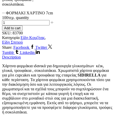
σοκολατάκια.
ΦΟΡΜΑΚΙ ΧΑΡΤΙΝΟ 7cm
100τεμ. quantity
Add to cart
SKU:
83700
Κατηγορία
Είδη Κουζίνας
,
Είδη Σπιτιού
Share:
Facebook
Twitter
Tumblr
Linkedin
Description
Χάρτινα φορμάκια ιδανικά για δημιουργία γλυκισμάτων κέικ,
γλυκά, τρουφάκια , σοκολατάκια. Χρωματιστά χάρτινα φορμάκια
για μίνι cupcakes και τρουφάκια της εταιρείας
SIDIRELLA
για
κάθε περίσταση. Τα χάρτινα φορμάκια χρησιμοποιούνται τόσο για
την διακόσμηση όσο και για λειτουργικούς λόγους. Οι
χρωματισμοί και τα σχέδιά τους μπορούν να συμπληρώσουν ένα
θέμα, να συσχετιστούν με κάποια γιορτή ή εποχή και να
συμβάλουν στο μοναδικό στυλ σας για μια διασκεδαστική,
εξατομικευμένη εμφάνιση. Εκτός από το ψήσιμο, μπορείτε να τα
χρησιμοποιήσετε για να προσφέρετε διάφορα γλυκίσματα, τρούφες
ή σοκολατάκια.