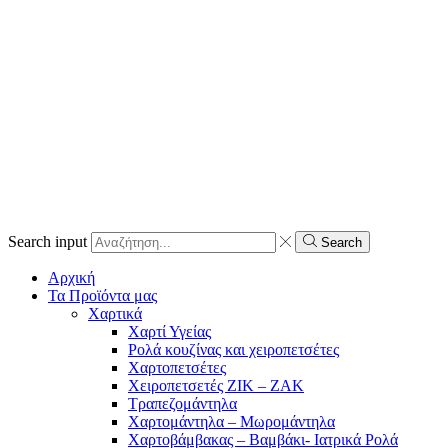
Search input
Search
Αρχική
Τα Προϊόντα μας
Χαρτικά
Χαρτί Υγείας
Ρολά κουζίνας και χειροπετσέτες
Χαρτοπετσέτες
Χειροπετσετές ΖΙΚ – ΖΑΚ
Τραπεζομάντηλα
Χαρτομάντηλα – Μωρομάντηλα
Χαρτοβάμβακας – Βαμβάκι- Ιατρικά Ρολά