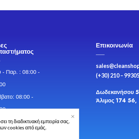
ες
Επικοινωνία
ταστήματος
sales@cleanshop
 - Παρ. : 08:00 -
(+30) 210 – 9930
00
Δωδεκανήσου 5
βατο: 08:00 -
Άλιμος 174 56,
00
σει τη διαδικτυακή εμπειρία σας.
ιακή: Κλειστά
των cookies από εμάς.