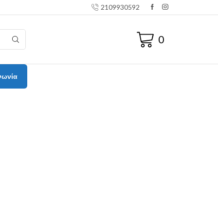
2109930592
0
νωνία