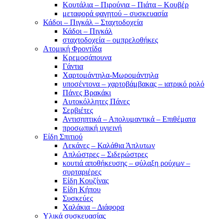
Κουτάλια – Πιρούνια – Πιάτα – Κουβέρ
μεταφορά φαγητού – συσκευασία
Κάδοι – Πιγκάλ – Σταχτοδοχεία
Κάδοι – Πιγκάλ
σταχτοδοχεία – ομπρελοθήκες
Ατομική Φροντίδα
Κρεμοσάπουνα
Γάντια
Χαρτομάντηλα-Μωρομάντηλα
υποσέντονα – χαρτοβάμβακας – ιατρικό ρολό
Πάνες Βρακάκι
Αυτοκόλλητες Πάνες
Σερβιέτες
Αντισηπτικά – Απολυμαντικά – Επιθέματα
προσωπική υγιεινή
Είδη Σπιτιού
Λεκάνες – Καλάθια Άπλυτων
Απλώστρες – Σιδερώστρες
κουτιά αποθήκευσης – φύλαξη ρούχων –
συρταριέρες
Είδη Κουζίνας
Είδη Κήπου
Συσκεύες
Χαλάκια – Διάφορα
Yλικά συσκευασίας