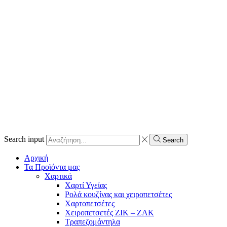
Search input
Search
Αρχική
Τα Προϊόντα μας
Χαρτικά
Χαρτί Υγείας
Ρολά κουζίνας και χειροπετσέτες
Χαρτοπετσέτες
Χειροπετσετές ΖΙΚ – ΖΑΚ
Τραπεζομάντηλα