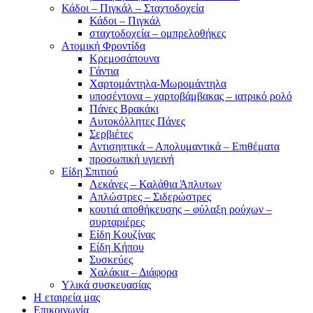
Κάδοι – Πιγκάλ – Σταχτοδοχεία
Κάδοι – Πιγκάλ
σταχτοδοχεία – ομπρελοθήκες
Ατομική Φροντίδα
Κρεμοσάπουνα
Γάντια
Χαρτομάντηλα-Μωρομάντηλα
υποσέντονα – χαρτοβάμβακας – ιατρικό ρολό
Πάνες Βρακάκι
Αυτοκόλλητες Πάνες
Σερβιέτες
Αντισηπτικά – Απολυμαντικά – Επιθέματα
προσωπική υγιεινή
Είδη Σπιτιού
Λεκάνες – Καλάθια Άπλυτων
Απλώστρες – Σιδερώστρες
κουτιά αποθήκευσης – φύλαξη ρούχων –
συρταριέρες
Είδη Κουζίνας
Είδη Κήπου
Συσκεύες
Χαλάκια – Διάφορα
Yλικά συσκευασίας
Η εταιρεία μας
Επικοινωνία