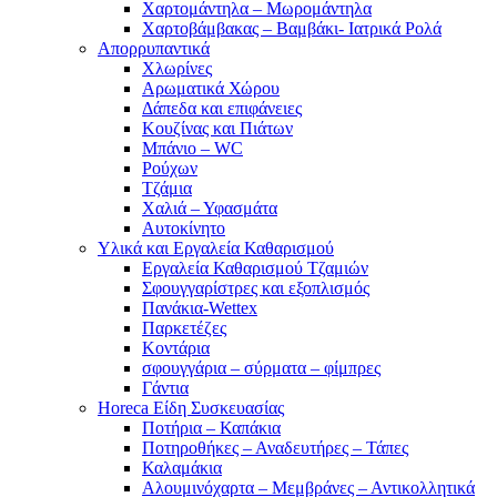
Χαρτομάντηλα – Μωρομάντηλα
Χαρτοβάμβακας – Βαμβάκι- Ιατρικά Ρολά
Απορρυπαντικά
Χλωρίνες
Αρωματικά Χώρου
Δάπεδα και επιφάνειες
Κουζίνας και Πιάτων
Μπάνιο – WC
Ρούχων
Τζάμια
Χαλιά – Υφασμάτα
Αυτοκίνητο
Υλικά και Εργαλεία Καθαρισμού
Εργαλεία Καθαρισμού Τζαμιών
Σφουγγαρίστρες και εξοπλισμός
Πανάκια-Wettex
Παρκετέζες
Κοντάρια
σφουγγάρια – σύρματα – φίμπρες
Γάντια
Horeca Είδη Συσκευασίας
Ποτήρια – Καπάκια
Ποτηροθήκες – Αναδευτήρες – Τάπες
Καλαμάκια
Αλουμινόχαρτα – Μεμβράνες – Αντικολλητικά