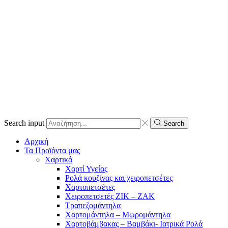
Search input
Search
Αρχική
Τα Προϊόντα μας
Χαρτικά
Χαρτί Υγείας
Ρολά κουζίνας και χειροπετσέτες
Χαρτοπετσέτες
Χειροπετσετές ΖΙΚ – ΖΑΚ
Τραπεζομάντηλα
Χαρτομάντηλα – Μωρομάντηλα
Χαρτοβάμβακας – Βαμβάκι- Ιατρικά Ρολά