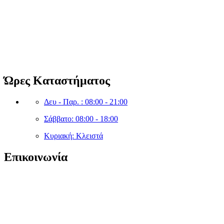
Clean Shop Market
© Copyright since 2023 Clean Shop Market. All rights reserved.
Ώρες Καταστήματος
Δευ - Παρ. : 08:00 - 21:00
Σάββατο: 08:00 - 18:00
Κυριακή: Κλειστά
Επικοινωνία
sales@cleanshopmarket.gr
(+30) 210 – 9930592
Δωδεκανήσου 5, Άλιμος 174 56,