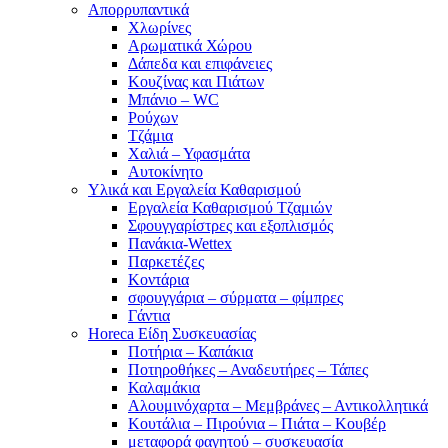
Απορρυπαντικά
Χλωρίνες
Αρωματικά Χώρου
Δάπεδα και επιφάνειες
Κουζίνας και Πιάτων
Μπάνιο – WC
Ρούχων
Τζάμια
Χαλιά – Υφασμάτα
Αυτοκίνητο
Υλικά και Εργαλεία Καθαρισμού
Εργαλεία Καθαρισμού Τζαμιών
Σφουγγαρίστρες και εξοπλισμός
Πανάκια-Wettex
Παρκετέζες
Κοντάρια
σφουγγάρια – σύρματα – φίμπρες
Γάντια
Horeca Είδη Συσκευασίας
Ποτήρια – Καπάκια
Ποτηροθήκες – Αναδευτήρες – Τάπες
Καλαμάκια
Αλουμινόχαρτα – Μεμβράνες – Αντικολλητικά
Κουτάλια – Πιρούνια – Πιάτα – Κουβέρ
μεταφορά φαγητού – συσκευασία