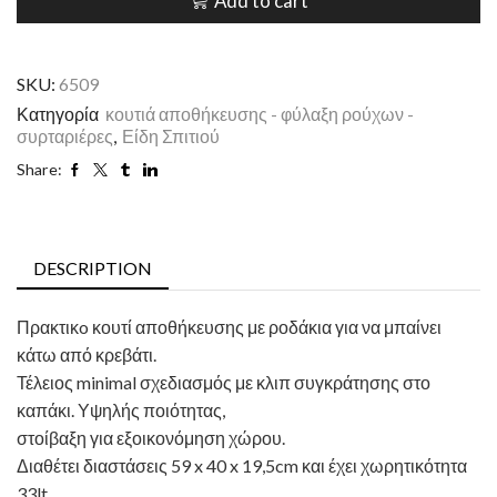
Add to cart
SKU:
6509
Κατηγορία
κουτιά αποθήκευσης - φύλαξη ρούχων -
συρταριέρες
,
Είδη Σπιτιού
Share:
DESCRIPTION
Πρακτικo κουτί αποθήκευσης με ροδάκια για να μπαίνει
κάτω από κρεβάτι.
Τέλειος minimal σχεδιασμός με κλιπ συγκράτησης στο
καπάκι. Υψηλής ποιότητας,
στοίβαξη για εξοικονόμηση χώρου.
Διαθέτει διαστάσεις 59 x 40 x 19,5cm και έχει χωρητικότητα
33lt.