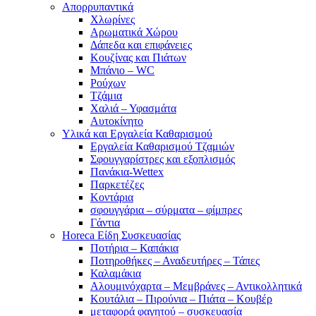
Απορρυπαντικά
Χλωρίνες
Αρωματικά Χώρου
Δάπεδα και επιφάνειες
Κουζίνας και Πιάτων
Μπάνιο – WC
Ρούχων
Τζάμια
Χαλιά – Υφασμάτα
Αυτοκίνητο
Υλικά και Εργαλεία Καθαρισμού
Εργαλεία Καθαρισμού Τζαμιών
Σφουγγαρίστρες και εξοπλισμός
Πανάκια-Wettex
Παρκετέζες
Κοντάρια
σφουγγάρια – σύρματα – φίμπρες
Γάντια
Horeca Είδη Συσκευασίας
Ποτήρια – Καπάκια
Ποτηροθήκες – Αναδευτήρες – Τάπες
Καλαμάκια
Αλουμινόχαρτα – Μεμβράνες – Αντικολλητικά
Κουτάλια – Πιρούνια – Πιάτα – Κουβέρ
μεταφορά φαγητού – συσκευασία