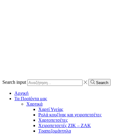
Search input
Search
Αρχική
Τα Προϊόντα μας
Χαρτικά
Χαρτί Υγείας
Ρολά κουζίνας και χειροπετσέτες
Χαρτοπετσέτες
Χειροπετσετές ΖΙΚ – ΖΑΚ
Τραπεζομάντηλα