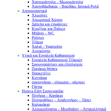
Χαρτομάντηλα – Μωρομάντηλα
Χαρτοβάμβακας – Βαμβάκι- Ιατρικά Ρολά
Απορρυπαντικά
Χλωρίνες
Αρωματικά Χώρου
Δάπεδα και επιφάνειες
Κουζίνας και Πιάτων
Μπάνιο – WC
Ρούχων
Τζάμια
Χαλιά – Υφασμάτα
Αυτοκίνητο
Υλικά και Εργαλεία Καθαρισμού
Εργαλεία Καθαρισμού Τζαμιών
Σφουγγαρίστρες και εξοπλισμός
Πανάκια-Wettex
Παρκετέζες
Κοντάρια
σφουγγάρια – σύρματα – φίμπρες
Γάντια
Horeca Είδη Συσκευασίας
Ποτήρια – Καπάκια
Ποτηροθήκες – Αναδευτήρες – Τάπες
Καλαμάκια
Αλουμινόχαρτα – Μεμβράνες – Αντικολλητικά