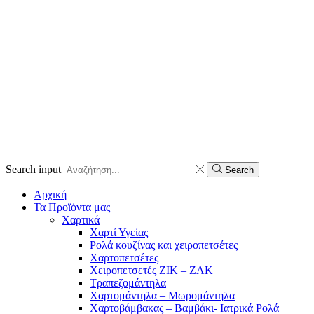
Search input
Search
Αρχική
Τα Προϊόντα μας
Χαρτικά
Χαρτί Υγείας
Ρολά κουζίνας και χειροπετσέτες
Χαρτοπετσέτες
Χειροπετσετές ΖΙΚ – ΖΑΚ
Τραπεζομάντηλα
Χαρτομάντηλα – Μωρομάντηλα
Χαρτοβάμβακας – Βαμβάκι- Ιατρικά Ρολά