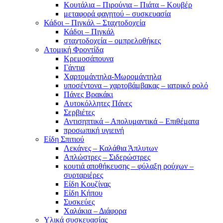
Κουτάλια – Πιρούνια – Πιάτα – Κουβέρ
μεταφορά φαγητού – συσκευασία
Κάδοι – Πιγκάλ – Σταχτοδοχεία
Κάδοι – Πιγκάλ
σταχτοδοχεία – ομπρελοθήκες
Ατομική Φροντίδα
Κρεμοσάπουνα
Γάντια
Χαρτομάντηλα-Μωρομάντηλα
υποσέντονα – χαρτοβάμβακας – ιατρικό ρολό
Πάνες Βρακάκι
Αυτοκόλλητες Πάνες
Σερβιέτες
Αντισηπτικά – Απολυμαντικά – Επιθέματα
προσωπική υγιεινή
Είδη Σπιτιού
Λεκάνες – Καλάθια Άπλυτων
Απλώστρες – Σιδερώστρες
κουτιά αποθήκευσης – φύλαξη ρούχων –
συρταριέρες
Είδη Κουζίνας
Είδη Κήπου
Συσκεύες
Χαλάκια – Διάφορα
Yλικά συσκευασίας