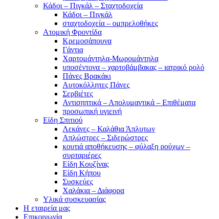
Κάδοι – Πιγκάλ – Σταχτοδοχεία
Κάδοι – Πιγκάλ
σταχτοδοχεία – ομπρελοθήκες
Ατομική Φροντίδα
Κρεμοσάπουνα
Γάντια
Χαρτομάντηλα-Μωρομάντηλα
υποσέντονα – χαρτοβάμβακας – ιατρικό ρολό
Πάνες Βρακάκι
Αυτοκόλλητες Πάνες
Σερβιέτες
Αντισηπτικά – Απολυμαντικά – Επιθέματα
προσωπική υγιεινή
Είδη Σπιτιού
Λεκάνες – Καλάθια Άπλυτων
Απλώστρες – Σιδερώστρες
κουτιά αποθήκευσης – φύλαξη ρούχων –
συρταριέρες
Είδη Κουζίνας
Είδη Κήπου
Συσκεύες
Χαλάκια – Διάφορα
Yλικά συσκευασίας
Η εταιρεία μας
Επικοινωνία