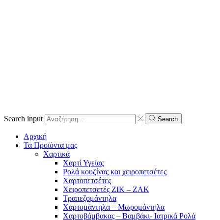
Search input
Search
Αρχική
Τα Προϊόντα μας
Χαρτικά
Χαρτί Υγείας
Ρολά κουζίνας και χειροπετσέτες
Χαρτοπετσέτες
Χειροπετσετές ΖΙΚ – ΖΑΚ
Τραπεζομάντηλα
Χαρτομάντηλα – Μωρομάντηλα
Χαρτοβάμβακας – Βαμβάκι- Ιατρικά Ρολά