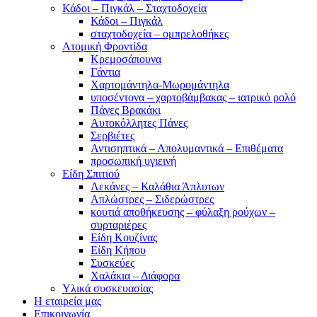
Κάδοι – Πιγκάλ – Σταχτοδοχεία
Κάδοι – Πιγκάλ
σταχτοδοχεία – ομπρελοθήκες
Ατομική Φροντίδα
Κρεμοσάπουνα
Γάντια
Χαρτομάντηλα-Μωρομάντηλα
υποσέντονα – χαρτοβάμβακας – ιατρικό ρολό
Πάνες Βρακάκι
Αυτοκόλλητες Πάνες
Σερβιέτες
Αντισηπτικά – Απολυμαντικά – Επιθέματα
προσωπική υγιεινή
Είδη Σπιτιού
Λεκάνες – Καλάθια Άπλυτων
Απλώστρες – Σιδερώστρες
κουτιά αποθήκευσης – φύλαξη ρούχων –
συρταριέρες
Είδη Κουζίνας
Είδη Κήπου
Συσκεύες
Χαλάκια – Διάφορα
Yλικά συσκευασίας
Η εταιρεία μας
Επικοινωνία