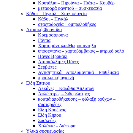
Κουτάλια – Πιρούνια – Πιάτα – Κουβέρ
μεταφορά φαγητού – συσκευασία
Κάδοι – Πιγκάλ – Σταχτοδοχεία
Κάδοι – Πιγκάλ
σταχτοδοχεία – ομπρελοθήκες
Ατομική Φροντίδα
Κρεμοσάπουνα
Γάντια
Χαρτομάντηλα-Μωρομάντηλα
υποσέντονα – χαρτοβάμβακας – ιατρικό ρολό
Πάνες Βρακάκι
Αυτοκόλλητες Πάνες
Σερβιέτες
Αντισηπτικά – Απολυμαντικά – Επιθέματα
προσωπική υγιεινή
Είδη Σπιτιού
Λεκάνες – Καλάθια Άπλυτων
Απλώστρες – Σιδερώστρες
κουτιά αποθήκευσης – φύλαξη ρούχων –
συρταριέρες
Είδη Κουζίνας
Είδη Κήπου
Συσκεύες
Χαλάκια – Διάφορα
Yλικά συσκευασίας