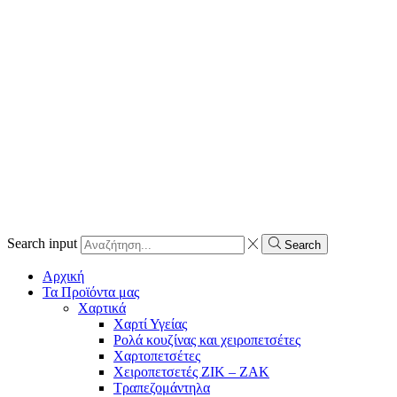
Search input
Search
Αρχική
Τα Προϊόντα μας
Χαρτικά
Χαρτί Υγείας
Ρολά κουζίνας και χειροπετσέτες
Χαρτοπετσέτες
Χειροπετσετές ΖΙΚ – ΖΑΚ
Τραπεζομάντηλα