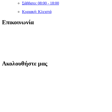
Σάββατο: 08:00 - 18:00
Κυριακή: Κλειστά
Επικοινωνία
sales@cleanshopmarket.gr
(+30) 210 – 9930592
Δωδεκανήσου 5, Άλιμος 174 56,
Ακολουθήστε μας