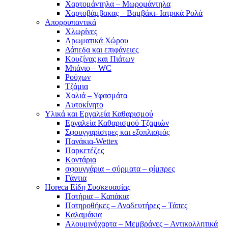
Χαρτομάντηλα – Μωρομάντηλα
Χαρτοβάμβακας – Βαμβάκι- Ιατρικά Ρολά
Απορρυπαντικά
Χλωρίνες
Αρωματικά Χώρου
Δάπεδα και επιφάνειες
Κουζίνας και Πιάτων
Μπάνιο – WC
Ρούχων
Τζάμια
Χαλιά – Υφασμάτα
Αυτοκίνητο
Υλικά και Εργαλεία Καθαρισμού
Εργαλεία Καθαρισμού Τζαμιών
Σφουγγαρίστρες και εξοπλισμός
Πανάκια-Wettex
Παρκετέζες
Κοντάρια
σφουγγάρια – σύρματα – φίμπρες
Γάντια
Horeca Είδη Συσκευασίας
Ποτήρια – Καπάκια
Ποτηροθήκες – Αναδευτήρες – Τάπες
Καλαμάκια
Αλουμινόχαρτα – Μεμβράνες – Αντικολλητικά