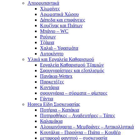
Απορρυπαντικά
Χλωρίνες
Αρωματικά Χώρου
Δάπεδα και επιφάνειες
Κουζίνας και Πιάτων
Μπάνιο – WC
Ρούχων
Τζάμια
Χαλιά – Υφασμάτα
Αυτοκίνητο
Υλικά και Εργαλεία Καθαρισμού
Εργαλεία Καθαρισμού Τζαμιών
Σφουγγαρίστρες και εξοπλισμός
Πανάκια-Wettex
Παρκετέζες
Κοντάρια
σφουγγάρια – σύρματα – φίμπρες
Γάντια
Horeca Είδη Συσκευασίας
Ποτήρια – Καπάκια
Ποτηροθήκες – Αναδευτήρες – Τάπες
Καλαμάκια
Αλουμινόχαρτα – Μεμβράνες – Αντικολλητικά
Κουτάλια – Πιρούνια – Πιάτα – Κουβέρ
μεταφορά φαγητού – συσκευασία