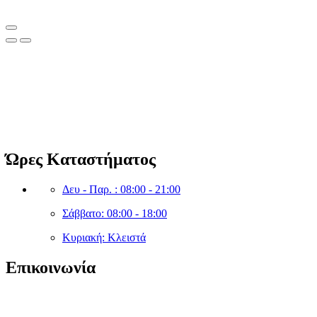
Clean Shop Market
© Copyright since 2023 Clean Shop Market. All rights reserved.
Ώρες Καταστήματος
Δευ - Παρ. : 08:00 - 21:00
Σάββατο: 08:00 - 18:00
Κυριακή: Κλειστά
Επικοινωνία
sales@cleanshopmarket.gr