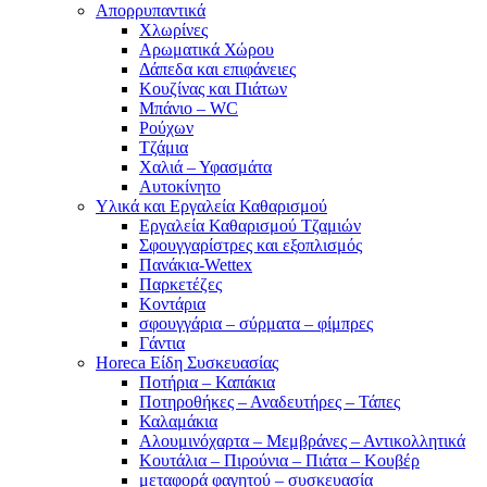
Απορρυπαντικά
Χλωρίνες
Αρωματικά Χώρου
Δάπεδα και επιφάνειες
Κουζίνας και Πιάτων
Μπάνιο – WC
Ρούχων
Τζάμια
Χαλιά – Υφασμάτα
Αυτοκίνητο
Υλικά και Εργαλεία Καθαρισμού
Εργαλεία Καθαρισμού Τζαμιών
Σφουγγαρίστρες και εξοπλισμός
Πανάκια-Wettex
Παρκετέζες
Κοντάρια
σφουγγάρια – σύρματα – φίμπρες
Γάντια
Horeca Είδη Συσκευασίας
Ποτήρια – Καπάκια
Ποτηροθήκες – Αναδευτήρες – Τάπες
Καλαμάκια
Αλουμινόχαρτα – Μεμβράνες – Αντικολλητικά
Κουτάλια – Πιρούνια – Πιάτα – Κουβέρ
μεταφορά φαγητού – συσκευασία