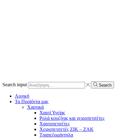
Search input
Search
Αρχική
Τα Προϊόντα μας
Χαρτικά
Χαρτί Υγείας
Ρολά κουζίνας και χειροπετσέτες
Χαρτοπετσέτες
Χειροπετσετές ΖΙΚ – ΖΑΚ
Τραπεζομάντηλα