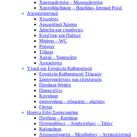
Χαρτομάντηλα – Μωρομάντηλα
Χαρτοβάμβακας – Βαμβάκι- Ιατρικά Ρολά
Απορρυπαντικά
Χλωρίνες
Αρωματικά Χώρου
Δάπεδα και επιφάνειες
Κουζίνας και Πιάτων
Μπάνιο – WC
Ρούχων
Τζάμια
Χαλιά – Υφασμάτα
Αυτοκίνητο
Υλικά και Εργαλεία Καθαρισμού
Εργαλεία Καθαρισμού Τζαμιών
Σφουγγαρίστρες και εξοπλισμός
Πανάκια-Wettex
Παρκετέζες
Κοντάρια
σφουγγάρια – σύρματα – φίμπρες
Γάντια
Horeca Είδη Συσκευασίας
Ποτήρια – Καπάκια
Ποτηροθήκες – Αναδευτήρες – Τάπες
Καλαμάκια
Αλουμινόχαρτα – Μεμβράνες – Αντικολλητικά