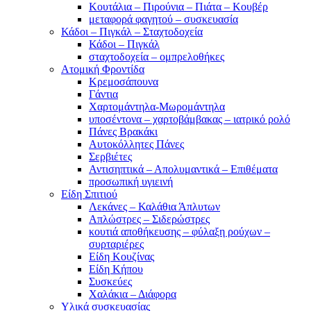
Κουτάλια – Πιρούνια – Πιάτα – Κουβέρ
μεταφορά φαγητού – συσκευασία
Κάδοι – Πιγκάλ – Σταχτοδοχεία
Κάδοι – Πιγκάλ
σταχτοδοχεία – ομπρελοθήκες
Ατομική Φροντίδα
Κρεμοσάπουνα
Γάντια
Χαρτομάντηλα-Μωρομάντηλα
υποσέντονα – χαρτοβάμβακας – ιατρικό ρολό
Πάνες Βρακάκι
Αυτοκόλλητες Πάνες
Σερβιέτες
Αντισηπτικά – Απολυμαντικά – Επιθέματα
προσωπική υγιεινή
Είδη Σπιτιού
Λεκάνες – Καλάθια Άπλυτων
Απλώστρες – Σιδερώστρες
κουτιά αποθήκευσης – φύλαξη ρούχων –
συρταριέρες
Είδη Κουζίνας
Είδη Κήπου
Συσκεύες
Χαλάκια – Διάφορα
Yλικά συσκευασίας