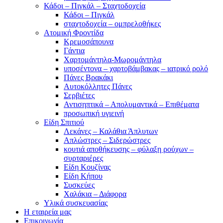
Κάδοι – Πιγκάλ – Σταχτοδοχεία
Κάδοι – Πιγκάλ
σταχτοδοχεία – ομπρελοθήκες
Ατομική Φροντίδα
Κρεμοσάπουνα
Γάντια
Χαρτομάντηλα-Μωρομάντηλα
υποσέντονα – χαρτοβάμβακας – ιατρικό ρολό
Πάνες Βρακάκι
Αυτοκόλλητες Πάνες
Σερβιέτες
Αντισηπτικά – Απολυμαντικά – Επιθέματα
προσωπική υγιεινή
Είδη Σπιτιού
Λεκάνες – Καλάθια Άπλυτων
Απλώστρες – Σιδερώστρες
κουτιά αποθήκευσης – φύλαξη ρούχων –
συρταριέρες
Είδη Κουζίνας
Είδη Κήπου
Συσκεύες
Χαλάκια – Διάφορα
Yλικά συσκευασίας
Η εταιρεία μας
Επικοινωνία