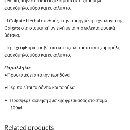
φθόριο, ασβέστιο και εκχυλίσματα από χαμομήλι,
φασκόμηλο, μύρο και ευκάλυπτο.
H Colgate Herbal συνδυάζει την προηγμένη τεχνολογία της
Colgate στη στοματική υγιεινή με τα πιο εκλεκτά φυσικά
βότανα.
Περιέχει φθόριο, ασβέστιο και εκχυλίσματα από χαμομήλι,
φασκόμηλο, μύρο και ευκάλυπτο.
Παράλληλα:
•Προστατεύει από την τερηδόνα
•Περιποιείται τα δόντια και τα ούλα
Προσφέρει αίσθηση φυσικής φρεσκάδας στο στόμα
100ml
Related products