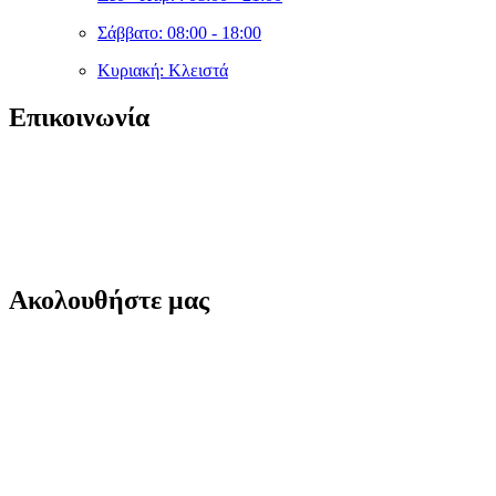
Σάββατο: 08:00 - 18:00
Κυριακή: Κλειστά
Επικοινωνία
sales@cleanshopmarket.gr
(+30) 210 – 9930592
Δωδεκανήσου 5, Άλιμος 174 56,
Ακολουθήστε μας