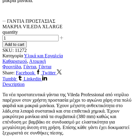
μακριά μανίκια.
ΓΑΝΤΙΑ ΠΡΟΣΤΑΣΙΑΣ
ΜΑΚΡΙΑ VILEDA XLARGE
quantity
Add to cart
SKU:
11272
Κατηγορία
Υλικά και Εργαλεία
Καθαρισμού
,
Ατομική
Φροντίδα
,
Γάντια
,
Γάντια
Share:
Facebook
Twitter
Tumblr
Linkedin
Description
Τα νέα προστατευτικά γάντια της Vileda Professional από νιτρίλιο
παρέχουν στον χρήστη προστασία μέχρι το αγκώνα χάρη στα πολύ
φαρδιά και μακριά μανίκια. Έχουν μέγιστη ανθεκτικότητα στο
λάδι,στα λιπαρά συστατικά και στα επιθετικά χημικά. Έχουν
μακρύτερα μανίκια απά τα συμβατικά (380 mm) καθώς και
επένδυση με βαμβάκι σε συνδυασμό με ελαστικότητα για
μεγαλύτερη άνεση στη χρήση. Επίσης κάθε γάντι έχει δοκιμαστεί
ξεχωριστά σε συνθήκες πίεσης.