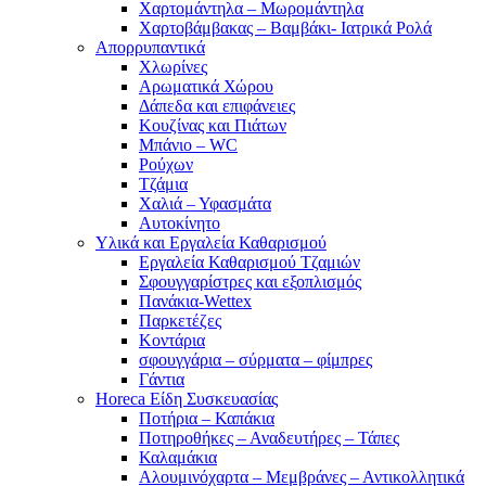
Χαρτομάντηλα – Μωρομάντηλα
Χαρτοβάμβακας – Βαμβάκι- Ιατρικά Ρολά
Απορρυπαντικά
Χλωρίνες
Αρωματικά Χώρου
Δάπεδα και επιφάνειες
Κουζίνας και Πιάτων
Μπάνιο – WC
Ρούχων
Τζάμια
Χαλιά – Υφασμάτα
Αυτοκίνητο
Υλικά και Εργαλεία Καθαρισμού
Εργαλεία Καθαρισμού Τζαμιών
Σφουγγαρίστρες και εξοπλισμός
Πανάκια-Wettex
Παρκετέζες
Κοντάρια
σφουγγάρια – σύρματα – φίμπρες
Γάντια
Horeca Είδη Συσκευασίας
Ποτήρια – Καπάκια
Ποτηροθήκες – Αναδευτήρες – Τάπες
Καλαμάκια
Αλουμινόχαρτα – Μεμβράνες – Αντικολλητικά