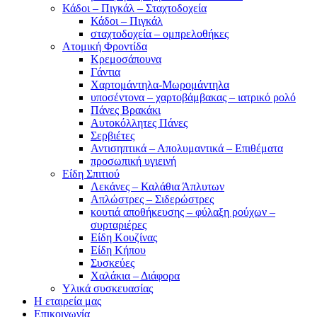
Κάδοι – Πιγκάλ – Σταχτοδοχεία
Κάδοι – Πιγκάλ
σταχτοδοχεία – ομπρελοθήκες
Ατομική Φροντίδα
Κρεμοσάπουνα
Γάντια
Χαρτομάντηλα-Μωρομάντηλα
υποσέντονα – χαρτοβάμβακας – ιατρικό ρολό
Πάνες Βρακάκι
Αυτοκόλλητες Πάνες
Σερβιέτες
Αντισηπτικά – Απολυμαντικά – Επιθέματα
προσωπική υγιεινή
Είδη Σπιτιού
Λεκάνες – Καλάθια Άπλυτων
Απλώστρες – Σιδερώστρες
κουτιά αποθήκευσης – φύλαξη ρούχων –
συρταριέρες
Είδη Κουζίνας
Είδη Κήπου
Συσκεύες
Χαλάκια – Διάφορα
Yλικά συσκευασίας
Η εταιρεία μας
Επικοινωνία