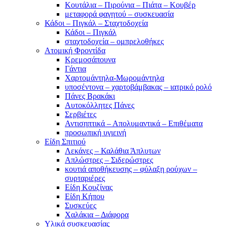
Κουτάλια – Πιρούνια – Πιάτα – Κουβέρ
μεταφορά φαγητού – συσκευασία
Κάδοι – Πιγκάλ – Σταχτοδοχεία
Κάδοι – Πιγκάλ
σταχτοδοχεία – ομπρελοθήκες
Ατομική Φροντίδα
Κρεμοσάπουνα
Γάντια
Χαρτομάντηλα-Μωρομάντηλα
υποσέντονα – χαρτοβάμβακας – ιατρικό ρολό
Πάνες Βρακάκι
Αυτοκόλλητες Πάνες
Σερβιέτες
Αντισηπτικά – Απολυμαντικά – Επιθέματα
προσωπική υγιεινή
Είδη Σπιτιού
Λεκάνες – Καλάθια Άπλυτων
Απλώστρες – Σιδερώστρες
κουτιά αποθήκευσης – φύλαξη ρούχων –
συρταριέρες
Είδη Κουζίνας
Είδη Κήπου
Συσκεύες
Χαλάκια – Διάφορα
Yλικά συσκευασίας