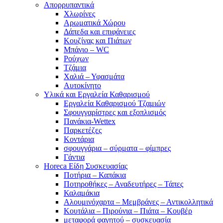
Απορρυπαντικά
Χλωρίνες
Αρωματικά Χώρου
Δάπεδα και επιφάνειες
Κουζίνας και Πιάτων
Μπάνιο – WC
Ρούχων
Τζάμια
Χαλιά – Υφασμάτα
Αυτοκίνητο
Υλικά και Εργαλεία Καθαρισμού
Εργαλεία Καθαρισμού Τζαμιών
Σφουγγαρίστρες και εξοπλισμός
Πανάκια-Wettex
Παρκετέζες
Κοντάρια
σφουγγάρια – σύρματα – φίμπρες
Γάντια
Horeca Είδη Συσκευασίας
Ποτήρια – Καπάκια
Ποτηροθήκες – Αναδευτήρες – Τάπες
Καλαμάκια
Αλουμινόχαρτα – Μεμβράνες – Αντικολλητικά
Κουτάλια – Πιρούνια – Πιάτα – Κουβέρ
μεταφορά φαγητού – συσκευασία