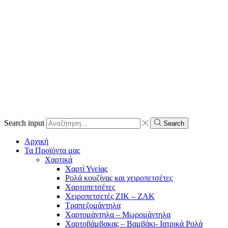
Search input
Search
Αρχική
Τα Προϊόντα μας
Χαρτικά
Χαρτί Υγείας
Ρολά κουζίνας και χειροπετσέτες
Χαρτοπετσέτες
Χειροπετσετές ΖΙΚ – ΖΑΚ
Τραπεζομάντηλα
Χαρτομάντηλα – Μωρομάντηλα
Χαρτοβάμβακας – Βαμβάκι- Ιατρικά Ρολά