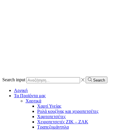
Search input
Search
Αρχική
Τα Προϊόντα μας
Χαρτικά
Χαρτί Υγείας
Ρολά κουζίνας και χειροπετσέτες
Χαρτοπετσέτες
Χειροπετσετές ΖΙΚ – ΖΑΚ
Τραπεζομάντηλα