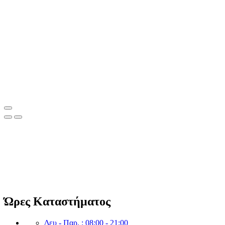
Clean Shop Market
© Copyright since 2023 Clean Shop Market. All rights reserved.
Ώρες Καταστήματος
Δευ - Παρ. : 08:00 - 21:00