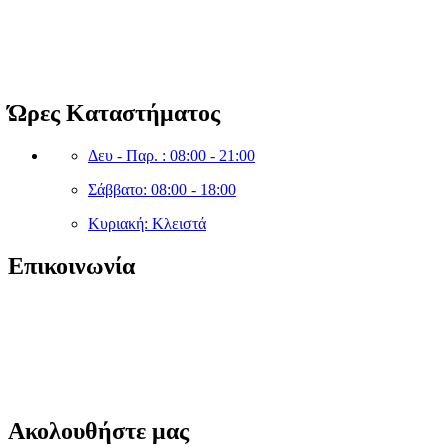
Clean Shop Market
© Copyright since 2023 Clean Shop Market. All rights reserved.
Ώρες Καταστήματος
Δευ - Παρ. : 08:00 - 21:00
Σάββατο: 08:00 - 18:00
Κυριακή: Κλειστά
Επικοινωνία
sales@cleanshopmarket.gr
(+30) 210 – 9930592
Δωδεκανήσου 5, Άλιμος 174 56,
Ακολουθήστε μας