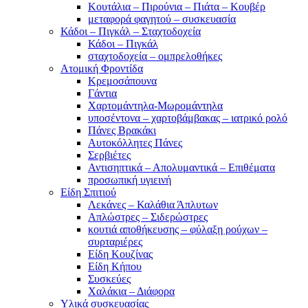
Κουτάλια – Πιρούνια – Πιάτα – Κουβέρ
μεταφορά φαγητού – συσκευασία
Κάδοι – Πιγκάλ – Σταχτοδοχεία
Κάδοι – Πιγκάλ
σταχτοδοχεία – ομπρελοθήκες
Ατομική Φροντίδα
Κρεμοσάπουνα
Γάντια
Χαρτομάντηλα-Μωρομάντηλα
υποσέντονα – χαρτοβάμβακας – ιατρικό ρολό
Πάνες Βρακάκι
Αυτοκόλλητες Πάνες
Σερβιέτες
Αντισηπτικά – Απολυμαντικά – Επιθέματα
προσωπική υγιεινή
Είδη Σπιτιού
Λεκάνες – Καλάθια Άπλυτων
Απλώστρες – Σιδερώστρες
κουτιά αποθήκευσης – φύλαξη ρούχων –
συρταριέρες
Είδη Κουζίνας
Είδη Κήπου
Συσκεύες
Χαλάκια – Διάφορα
Yλικά συσκευασίας