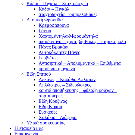
Κάδοι – Πιγκάλ – Σταχτοδοχεία
Κάδοι – Πιγκάλ
σταχτοδοχεία – ομπρελοθήκες
Ατομική Φροντίδα
Κρεμοσάπουνα
Γάντια
Χαρτομάντηλα-Μωρομάντηλα
υποσέντονα – χαρτοβάμβακας – ιατρικό ρολό
Πάνες Βρακάκι
Αυτοκόλλητες Πάνες
Σερβιέτες
Αντισηπτικά – Απολυμαντικά – Επιθέματα
προσωπική υγιεινή
Είδη Σπιτιού
Λεκάνες – Καλάθια Άπλυτων
Απλώστρες – Σιδερώστρες
κουτιά αποθήκευσης – φύλαξη ρούχων –
συρταριέρες
Είδη Κουζίνας
Είδη Κήπου
Συσκεύες
Χαλάκια – Διάφορα
Yλικά συσκευασίας
Η εταιρεία μας
Επικοινωνία