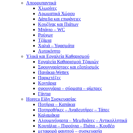
Απορρυπαντικά
Χλωρίνες
Αρωματικά Χώρου
Δάπεδα και επιφάνειες
Κουζίνας και Πιάτων
Μπάνιο – WC
Ρούχων
Τζάμια
Χαλιά – Υφασμάτα
Αυτοκίνητο
Υλικά και Εργαλεία Καθαρισμού
Εργαλεία Καθαρισμού Τζαμιών
Σφουγγαρίστρες και εξοπλισμός
Πανάκια-Wettex
Παρκετέζες
Κοντάρια
σφουγγάρια – σύρματα – φίμπρες
Γάντια
Horeca Είδη Συσκευασίας
Ποτήρια – Καπάκια
Ποτηροθήκες – Αναδευτήρες – Τάπες
Καλαμάκια
Αλουμινόχαρτα – Μεμβράνες – Αντικολλητικά
Κουτάλια – Πιρούνια – Πιάτα – Κουβέρ
μεταφορά φαγητού – συσκευασία