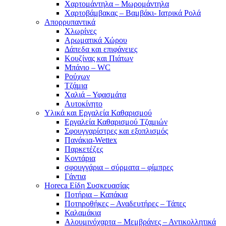
Χαρτομάντηλα – Μωρομάντηλα
Χαρτοβάμβακας – Βαμβάκι- Ιατρικά Ρολά
Απορρυπαντικά
Χλωρίνες
Αρωματικά Χώρου
Δάπεδα και επιφάνειες
Κουζίνας και Πιάτων
Μπάνιο – WC
Ρούχων
Τζάμια
Χαλιά – Υφασμάτα
Αυτοκίνητο
Υλικά και Εργαλεία Καθαρισμού
Εργαλεία Καθαρισμού Τζαμιών
Σφουγγαρίστρες και εξοπλισμός
Πανάκια-Wettex
Παρκετέζες
Κοντάρια
σφουγγάρια – σύρματα – φίμπρες
Γάντια
Horeca Είδη Συσκευασίας
Ποτήρια – Καπάκια
Ποτηροθήκες – Αναδευτήρες – Τάπες
Καλαμάκια
Αλουμινόχαρτα – Μεμβράνες – Αντικολλητικά