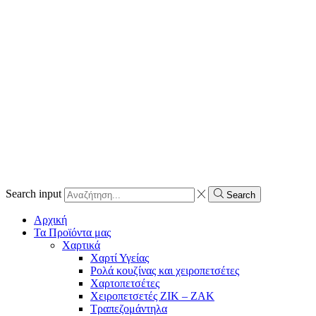
Search input
Search
Αρχική
Τα Προϊόντα μας
Χαρτικά
Χαρτί Υγείας
Ρολά κουζίνας και χειροπετσέτες
Χαρτοπετσέτες
Χειροπετσετές ΖΙΚ – ΖΑΚ
Τραπεζομάντηλα