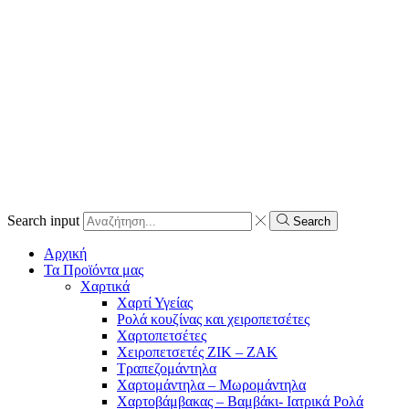
Search input
Search
Αρχική
Τα Προϊόντα μας
Χαρτικά
Χαρτί Υγείας
Ρολά κουζίνας και χειροπετσέτες
Χαρτοπετσέτες
Χειροπετσετές ΖΙΚ – ΖΑΚ
Τραπεζομάντηλα
Χαρτομάντηλα – Μωρομάντηλα
Χαρτοβάμβακας – Βαμβάκι- Ιατρικά Ρολά