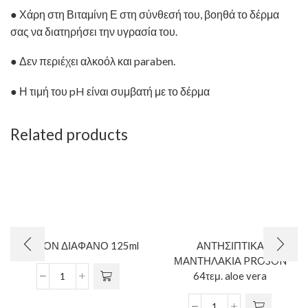
● Χάρη στη Βιταμίνη Ε στη σύνθεσή του, βοηθά το δέρμα
σας να διατηρήσει την υγρασία του.
● Δεν περιέχει αλκοόλ και paraben.
● Η τιμή του pH είναι συμβατή με το δέρμα
Related products
ΑΣΕΤΟΝ ΔΙΑΦΑΝΟ 125ml
ΑΝΤΗΣΙΠΤΙΚΑ
ΜΑΝΤΗΛΑΚΙΑ PROSON
64τεμ. aloe vera