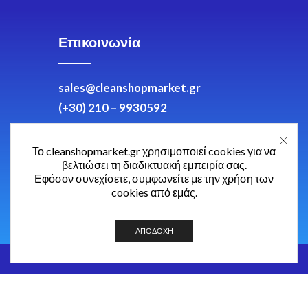
Επικοινωνία
sales@cleanshopmarket.gr
(+30) 210 – 9930592
Δωδεκανήσου 5, Άλιμος 174
Το cleanshopmarket.gr χρησιμοποιεί cookies για να
56,
βελτιώσει τη διαδικτυακή εμπειρία σας.
Εφόσον συνεχίσετε, συμφωνείτε με την χρήση των
cookies από εμάς.
ΑΠΟΔΟΧΉ