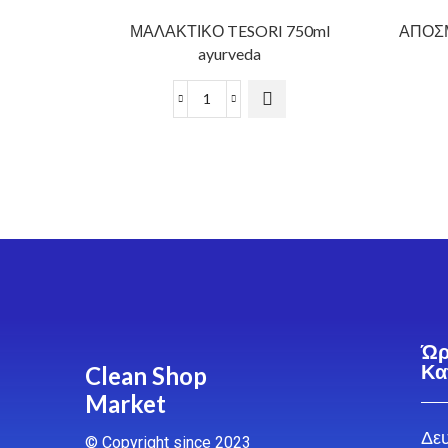
ΜΑΛΑΚΤΙΚΟ TESORI 750ml
ΑΠΟΣΜ
ayurveda
Ώρ
Clean Shop
Κα
Market
Δευ
© Copyright since 2023