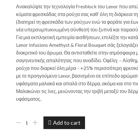
Ανακαλύψτε την τεχνολογία Freshlock του Lenor που απ
κύματα φρεσκάδας στα ρούχα σας καθ’ όλη τη διάρκεια τ
(διατηρεί τη φρεσκάδα των ρούχων ενώ τα φοράτε για έως
νέα υπερσυμπυκνωμένη σύνθεσή του ξυπνά και παρασύρε
Για μια εκπληκτική εμπειρία αισθήσεων, επιλέξτε την κατ
Lenor Infusions Amethyst & Floral Bouquet σάς ξελογιάζει
διακριτικό του άρωμα. Θα αντισταθείτε στην ατμόσφαιρα 
σαγηνευτικής απαλότητας που αναδίδει. Οφέλη: – Αίσθη
ρούχα που διαρκεί όλη μέρα – +25% περισσότερη φρεσκ
με το προηγούμενο Lenor, βασισμένο σε επίπεδο αρώματο
υφάσματα μαλακά και απαλά στο δέρμα, ακόμα και στο πιο
Μαλακώνει τις ίνες, μειώνοντας την τριβή μεταξύ του δέρμ
υφάσματος.
Add to cart