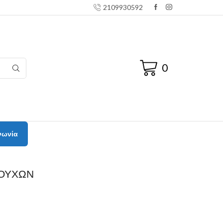
2109930592
0
νωνία
ΡΟΥΧΩΝ