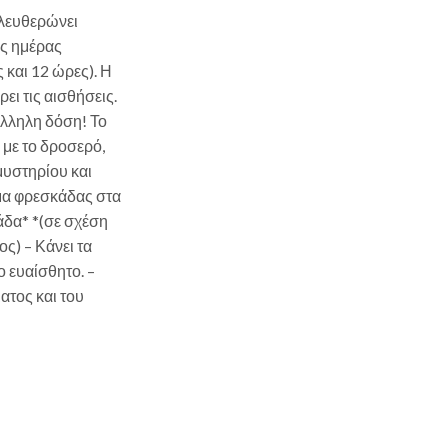
ελευθερώνει
ης ημέρας
 και 12 ώρες). Η
ι τις αισθήσεις.
άλληλη δόση! Το
 με το δροσερό,
μυστηρίου και
μα φρεσκάδας στα
άδα* *(σε σχέση
ς) – Κάνει τα
 ευαίσθητο. –
ατος και του