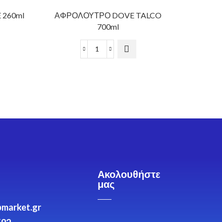
 260ml
ΑΦΡΟΛΟΥΤΡΟ DOVE TALCO
LENO
700ml
UNSTO
Ακολουθήστε
μας
market.gr