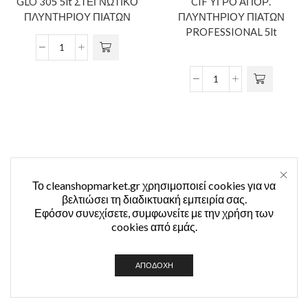
GLO 305 5lt ΣΤΕΓΝΩΤΙΚΟ
CIF ΥΓΡΟ ΑΠΟΡ.
ΠΛΥΝΤΗΡΙΟΥ ΠΙΑΤΩΝ
ΠΛΥΝΤΗΡΙΟΥ ΠΙΑΤΩΝ
PROFESSIONAL 5lt
Το cleanshopmarket.gr χρησιμοποιεί cookies για να
βελτιώσει τη διαδικτυακή εμπειρία σας.
GLO 310 5lt ΦΟΥΡΝΟΥΣ –
FAIRY ΥΓΡΟ ΠΙΑΤΩΝ
Εφόσον συνεχίσετε, συμφωνείτε με την χρήση των
GRILL
ORIGINAL PROFESSIONAL
cookies από εμάς.
5lt
ΑΠΟΔΟΧΉ