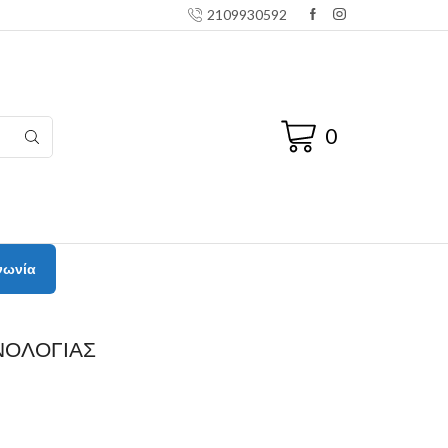
2109930592
0
νωνία
ΝΟΛΟΓΙΑΣ