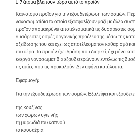
7 άτομα βλέπουν τώρα αυτό το προϊόν
Καινοτόμο προϊόν για την εξουδετέρωση των οσμών. Περ
νανοσωματίδια τα οποία εξασφαλίζουν μαζί με άλλα συστα
προϊόν απομακρύνει αποτελεσματικά τις δυσάρεστες οσμ
δυσάρεστες οσμές οργανικής προέλευσης μέσω της κατα
οξείδωσης του και έχει ως αποτέλεσμα τον καθαρισμό κα
του αέρα. Το προϊόν έχει δράση που διαρκεί, όχι μόνο κατ
ενεργά νανοσωματίδια εξουδετερώνουν εντελώς τις δυσά
τις αιτίες που τις προκαλούν. Δεν αφήνει κατάλοιπα.
Εφαρμογή:
Για την εξουδετέρωση των οσμών. Εξαλείφει και εξουδετερ
της κουζίνας
των χώρων υγιεινής
τη μυρωδιά του καπνού
τα καυσαέρια