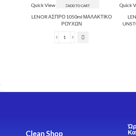
Quick View
Quick 
ADD TO CART
LENOR ΑΣΠΡΟ 1050ml ΜΑΛΑΚΤΙΚΟ
LE
ΡΟΥΧΩΝ
UNSTO
Ώρ
Clean Shop
Κα