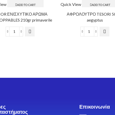
View
Quick View
ADD TO CART
ADD TO CART
NOR ΕΝΙΣΧΥΤΙΚΟ ΑΡΩΜΑ
ΑΦΡΟΛΟΥΤΡΟ TESORI 5
PPABLES 210gr primaverile
aegyptus
ες
Επικοινωνία
ταστήματος