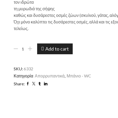
τον ιδρώτα
τη μυρωδιά της σήψης
καθώς και δυσάρεστες οσμές ζώων (σκυλιού, γάτας, αλόγ
Όχι μόνο καλύπτει τις δυσάρεστες οσμές, αλλά και τις εξ
τελείως.
Add to cart
SKU:
6332
Κατηγορία
Απορρυπαντικά
,
Μπάνιο - WC
Share: