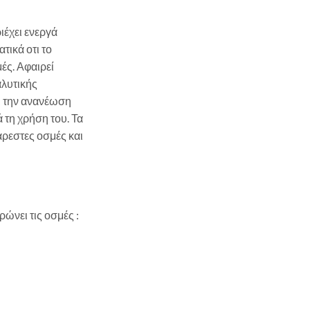
ιέχει ενεργά
τικά οτι το
ές. Αφαιρεί
λυτικής
ι την ανανέωση
ά τη χρήση του. Τα
ρεστες οσμές και
ώνει τις οσμές :