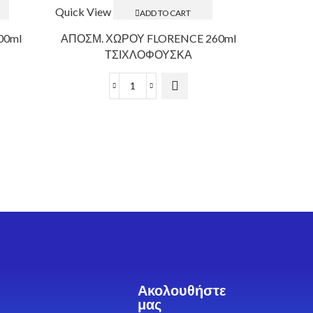
Quick View
Quick Vie
ADD TO CART
00ml
ΑΠΟΣΜ. ΧΩΡΟΥ FLORENCE 260ml
ΜΑΛ
ΤΣΙΧΛΟΦΟΥΣΚΑ
ΣΥΜΠΥΚΝ
Ακολουθήστε
μας