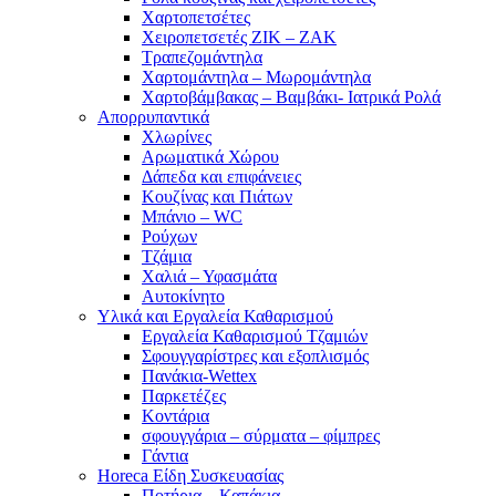
Χαρτοπετσέτες
Χειροπετσετές ΖΙΚ – ΖΑΚ
Τραπεζομάντηλα
Χαρτομάντηλα – Μωρομάντηλα
Χαρτοβάμβακας – Βαμβάκι- Ιατρικά Ρολά
Απορρυπαντικά
Χλωρίνες
Αρωματικά Χώρου
Δάπεδα και επιφάνειες
Κουζίνας και Πιάτων
Μπάνιο – WC
Ρούχων
Τζάμια
Χαλιά – Υφασμάτα
Αυτοκίνητο
Υλικά και Εργαλεία Καθαρισμού
Εργαλεία Καθαρισμού Τζαμιών
Σφουγγαρίστρες και εξοπλισμός
Πανάκια-Wettex
Παρκετέζες
Κοντάρια
σφουγγάρια – σύρματα – φίμπρες
Γάντια
Horeca Είδη Συσκευασίας
Ποτήρια – Καπάκια