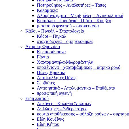
Ποτηροθήκες – Αναδευτήρες – Τάπες
Καλαμάκια
Αλουμινόχαρτα – Μεμβράνες – Αντικολλητικά
Κουτάλια – Πιρούνια – Πιάτα – Κουβέρ
μεταφορά φαγητού – συσκευασία
Κάδοι – Πιγκάλ – Σταχτοδοχεία
Κάδοι – Πιγκάλ
σταχτοδοχεία – ομπρελοθήκες
Ατομική Φροντίδα
Κρεμοσάπουνα
Γάντια
Χαρτομάντηλα-Μωρομάντηλα
υποσέντονα – χαρτοβάμβακας – ιατρικό ρολό
Πάνες Βρακάκι
Αυτοκόλλητες Πάνες
Σερβιέτες
Αντισηπτικά – Απολυμαντικά – Επιθέματα
προσωπική υγιεινή
Είδη Σπιτιού
Λεκάνες – Καλάθια Άπλυτων
Απλώστρες – Σιδερώστρες
κουτιά αποθήκευσης – φύλαξη ρούχων – συρταρι
Είδη Κουζίνας
Είδη Κήπου