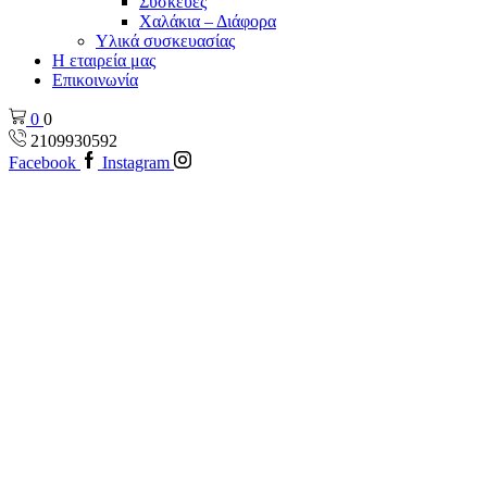
Συσκεύες
Χαλάκια – Διάφορα
Yλικά συσκευασίας
Η εταιρεία μας
Επικοινωνία
0
0
2109930592
Facebook
Instagram