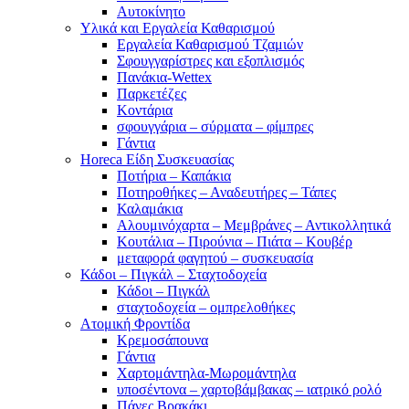
Αυτοκίνητο
Υλικά και Εργαλεία Καθαρισμού
Εργαλεία Καθαρισμού Τζαμιών
Σφουγγαρίστρες και εξοπλισμός
Πανάκια-Wettex
Παρκετέζες
Κοντάρια
σφουγγάρια – σύρματα – φίμπρες
Γάντια
Horeca Είδη Συσκευασίας
Ποτήρια – Καπάκια
Ποτηροθήκες – Αναδευτήρες – Τάπες
Καλαμάκια
Αλουμινόχαρτα – Μεμβράνες – Αντικολλητικά
Κουτάλια – Πιρούνια – Πιάτα – Κουβέρ
μεταφορά φαγητού – συσκευασία
Κάδοι – Πιγκάλ – Σταχτοδοχεία
Κάδοι – Πιγκάλ
σταχτοδοχεία – ομπρελοθήκες
Ατομική Φροντίδα
Κρεμοσάπουνα
Γάντια
Χαρτομάντηλα-Μωρομάντηλα
υποσέντονα – χαρτοβάμβακας – ιατρικό ρολό
Πάνες Βρακάκι