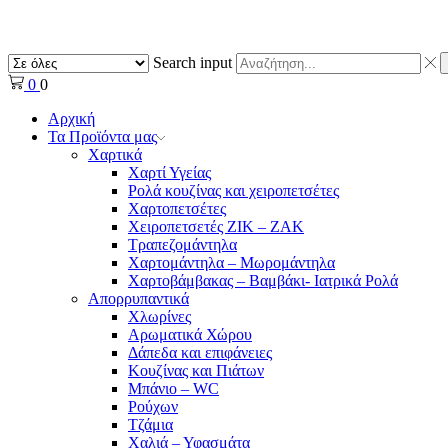
Search input
0
0
Αρχική
Τα Προϊόντα μας
Χαρτικά
Χαρτί Υγείας
Ρολά κουζίνας και χειροπετσέτες
Χαρτοπετσέτες
Χειροπετσετές ΖΙΚ – ΖΑΚ
Τραπεζομάντηλα
Χαρτομάντηλα – Μωρομάντηλα
Χαρτοβάμβακας – Βαμβάκι- Ιατρικά Ρολά
Απορρυπαντικά
Χλωρίνες
Αρωματικά Χώρου
Δάπεδα και επιφάνειες
Κουζίνας και Πιάτων
Μπάνιο – WC
Ρούχων
Τζάμια
Χαλιά – Υφασμάτα