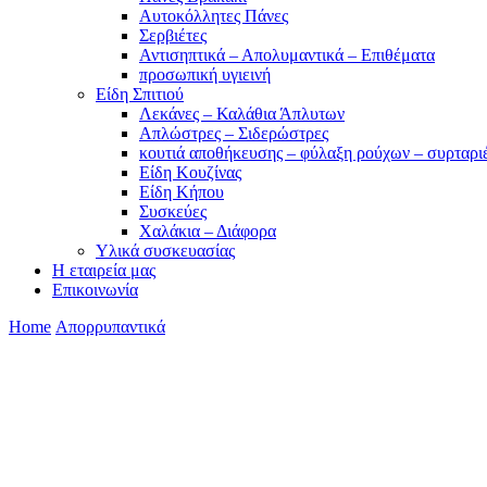
Αυτοκόλλητες Πάνες
Σερβιέτες
Αντισηπτικά – Απολυμαντικά – Επιθέματα
προσωπική υγιεινή
Είδη Σπιτιού
Λεκάνες – Καλάθια Άπλυτων
Απλώστρες – Σιδερώστρες
κουτιά αποθήκευσης – φύλαξη ρούχων – συρταρι
Είδη Κουζίνας
Είδη Κήπου
Συσκεύες
Χαλάκια – Διάφορα
Yλικά συσκευασίας
Η εταιρεία μας
Επικοινωνία
Home
Απορρυπαντικά